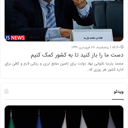
۱۵:۴۰ | پنجشنبه، ۲۸ فروردین ۱۳۹۹
دست ما را باز کنید تا به کشور کمک کنیم
محمد پارسا ناتوانی نهاد دولت برای تامین منابع ارزی و ریالی لازم و کافی برای
اداره کشور هر روزی که…
ویدئو
ح
ح
م
س
ی
ی
د
ن