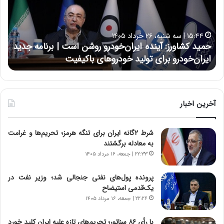
ک
ع
ش
ل
ا
ا
۱۵:۴۴ | سه شنبه، ۲۶ خرداد ۱۴۰۵
و
ی
حمید کشاورز: آینده ایران‌خودرو روشن است | برنامه جدید
ح
ر
ی
ایران‌خودرو برای تولید خودروهای باکیفیت
ن
ز
:
:
د
آ
ر
ی
ط
ن
و
آخرین اخبار
د
ل
ه
ت
شرط ۲گانه ایران برای تنگه هرمز؛ تحریم‌ها و غرامت
ا
ا
به معادله برگشتند
ی
ر
ر
ی
۲۲:۳۳ | جمعه، ۱۶ مرداد ۱۴۰۵
ا
خ
ن‌
ا
پرونده پول‌های نفتی جنجالی شد؛ وزیر نفت در
خ
ی
یک‌قدمی استیضاح
و
ر
۲۲:۲۶ | جمعه، ۱۶ مرداد ۱۴۰۵
د
ا
ر
ن
با رأی ۸۶ سناتور؛ تحریم‌های تازه علیه ایران کلید خورد