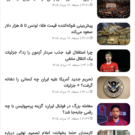
و
،
۲۲:۲۰ | جمعه، ۱۶ مرداد ۱۴۰۵
ر
ه
و
ی
ش
چ
پیش‌بینی شوکه‌کننده قیمت طلا؛ اونس تا ۵ هزار دلار
ن
گ
صعود می‌کند
ا
ا
۲۲:۱۷ | جمعه، ۱۶ مرداد ۱۴۰۵
س
ه
ت
ج
چرا استقلال قید جذب سردار آزمون را زد؟؛ جزئیات
|
ز
یک انتقال منتفی
ب
ا
ر
۲۲:۱۱ | جمعه، ۱۶ مرداد ۱۴۰۵
ی
ن
ن
ا
ج
تحریم جدید آمریکا علیه ایران چه کسانی را نشانه
م
ن
گرفت؟ + جزئیات
ه
گ
۲۲:۰۰ | جمعه، ۱۶ مرداد ۱۴۰۵
ج
،
د
ن
معامله بزرگ در فوتبال ایران؛ گزینه پرسپولیس با چه
ی
ت
رقمی جابه‌جا شد؟
د
و
۲۱:۴۹ | جمعه، ۱۶ مرداد ۱۴۰۵
ا
ا
ی
ن
کارمندان حتما بخوانند؛ اعلام تصمیم نهایی درباره