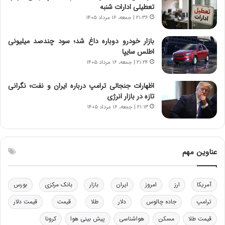
ر
س
تعطیلی ادارات شنبه
ا
ت
۲۱:۳۶ | جمعه، ۱۶ مرداد ۱۴۰۵
ن‌
ه
خ
د
بازار خودرو دوباره داغ شد؛ سود چندصد میلیونی
و
ر
اطلس سایپا
د
م
۲۱:۲۴ | جمعه، ۱۶ مرداد ۱۴۰۵
ر
ق
و
ا
ب
ب
اظهارات جنجالی ترامپ درباره ایران و نفت؛ نگرانی
ر
ل
تازه در بازار انرژی
ا
چ
۲۱:۱۳ | جمعه، ۱۶ مرداد ۱۴۰۵
ی
ن
ت
ی
و
ن
ل
ق
عناوین مهم
ی
د
د
ر
خ
ت
آمریکا
ارز
امروز
ایران
بازار
بانک مرکزی
بورس
و
ی
د
ب
ترامپ
جاده چالوس
دلار
طلا
قیمت
قیمت دلار
ر
ا
قیمت طلا
مسکن
هواشناسی
پیش بینی هوا
کرونا
و
ی