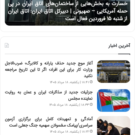
ه
ر
خسارت به بخش‌هایی از ساختمان‌های اتاق ایران در پی
ب
ا
حمله آمریکایی – صهیونی | دبیرکل اتاق ایران: اتاق ایران
خ
ن
از شنبه ۱۵ فروردین فعال است
چ
ش‌
خ
ه
ا
ا
و
ی
ر
ی
م
آخرین اخبار
ا
ی
ز
ا
آغاز موج جدید حذف یارانه و کالابرگ؛ ضرب‌الاجل
س
ن
وزارت کار برای این افراد؛ اگر تا این تاریخ مراجعه
ا
ه
نکنید
خ
؛
ت
ب
۱۸:۴۱ | یکشنبه، ۱۸ مرداد ۱۴۰۵
م
ا
جزئیات جدید از مذاکرات ایران و عمان به روایت
ا
ز
نماینده مجلس
ن‌
ن
۱۸:۳۳ | یکشنبه، ۱۸ مرداد ۱۴۰۵
ه
د
ا
ه
آمادگی و تمهیدات کامل برای برگزاری آزمون
ی
پ
سراسری/پیامک مشمولان سهمیه جنگ جعلی است
ا
ن
۱۸:۲۲ | یکشنبه، ۱۸ مرداد ۱۴۰۵
ت
ه