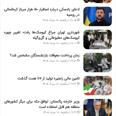
ا
ا
ادعای زلنسکی درباره استقرار ۵۰ هزار سرباز کره‌شمالی
ق
ن
در روسیه
ا
ی
ی
ا
۱۸:۱۵ | یکشنبه، ۱۸ مرداد ۱۴۰۵
ر
ب
ا
ر
شهرداری تهران سراغ کیوسک‌ها رفت؛ تغییر چهره
ن
ن
کیوسک‌های مطبوعاتی و گل‌وگیاه
د
د
۱۸:۰۱ | یکشنبه، ۱۸ مرداد ۱۴۰۵
ر
ه
پ
ب
زمان پرداخت معوقات بازنشستگان مشخص شد؟
ی
ز
۱۷:۵۱ | یکشنبه، ۱۸ مرداد ۱۴۰۵
ح
ر
م
گ
ل
؟
تامین مالی زنجیره تولید از ۱۱۷ همت گذشت
ه
۱۷:۲۶ | یکشنبه، ۱۸ مرداد ۱۴۰۵
آ
م
ر
وزیر خارجه پاکستان: توافق مکه برای دیگر کشورهای
ی
منطقه هم قابل استفاده است
ک
ا
۱۷:۲۱ | یکشنبه، ۱۸ مرداد ۱۴۰۵