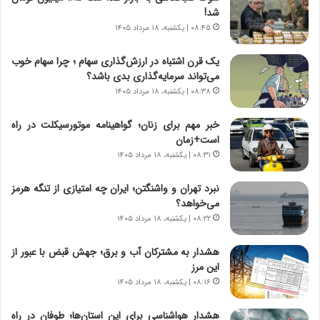
و
،
شد!
ر
ه
۰۸:۴۵ | یکشنبه، ۱۸ مرداد ۱۴۰۵
و
ی
ش
چ
یک قرن اشتباه در ارزش‌گذاری سهام ؛ چرا سهام خوب
ن
گ
می‌تواند سرمایه‌گذاری بدی باشد؟
ا
ا
۰۸:۳۸ | یکشنبه، ۱۸ مرداد ۱۴۰۵
س
ه
ت
ج
خبر مهم برای زنان؛ گواهینامه موتورسیکلت در راه
|
ز
است+زمان
ب
ا
ر
۰۸:۳۱ | یکشنبه، ۱۸ مرداد ۱۴۰۵
ی
ن
ن
ا
ج
نبرد تهران و واشنگتن؛ ایران چه امتیازی از تنگه هرمز
م
ن
می‌خواهد؟
ه
گ
۰۸:۲۲ | یکشنبه، ۱۸ مرداد ۱۴۰۵
ج
،
د
ن
هشدار به مشترکان آب و برق؛ جهش قبض با عبور از
ی
ت
این مرز
د
و
۰۸:۱۶ | یکشنبه، ۱۸ مرداد ۱۴۰۵
ا
ا
ی
ن
هشدار هواشناسی برای این استان‌ها؛ طوفان در راه