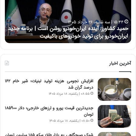
ک
ع
ش
ل
ا
ا
۱۵:۴۴ | سه شنبه، ۲۶ خرداد ۱۴۰۵
و
ی
حمید کشاورز: آینده ایران‌خودرو روشن است | برنامه جدید
ح
ر
ی
ایران‌خودرو برای تولید خودروهای باکیفیت
ن
ز
:
:
د
آ
ر
ی
ط
ن
و
آخرین اخبار
د
ل
ه
ت
افزایش نجومی هزینه تولید لبنیات؛ شیر خام ۱۶۲
ا
ا
درصد گران شد
ی
ر
ر
ی
۰۸:۵۵ | یکشنبه، ۱۸ مرداد ۱۴۰۵
ا
خ
ن‌
ا
جدیدترین قیمت یورو و ارزهای خارجی؛ دلار ۱۸۵۹۰۰
خ
ی
تومان
و
ر
۰۸:۵۰ | یکشنبه، ۱۸ مرداد ۱۴۰۵
د
ا
ر
ن
شوک صبحگاهی به بازار طلا؛ سکه ۱۸۵ میلیون تومان