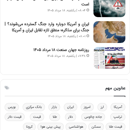
ر
س
است
ا
ت
۰۸:۰۴ | یکشنبه، ۱۸ مرداد ۱۴۰۵
ن‌
ه
خ
د
ایران و آمریکا دوباره وارد جنگ گسترده می‌شوند؟ |
و
ر
جنگ برای مذاکره؛ منطق تازه تقابل ایران و آمریکا
د
م
۰۸:۰۱ | یکشنبه، ۱۸ مرداد ۱۴۰۵
ر
ق
و
ا
ب
ب
روزنامه جهان صنعت ۱۸ مرداد ۱۴۰۵
ر
ل
۰۷:۳۸ | یکشنبه، ۱۸ مرداد ۱۴۰۵
ا
چ
ی
ن
ت
ی
و
ن
ل
ق
عناوین مهم
ی
د
د
ر
خ
ت
آمریکا
ارز
امروز
ایران
بازار
بانک مرکزی
بورس
و
ی
د
ب
ترامپ
جاده چالوس
دلار
طلا
قیمت
قیمت دلار
ر
ا
قیمت طلا
مسکن
هواشناسی
پیش بینی هوا
کرونا
و
ی