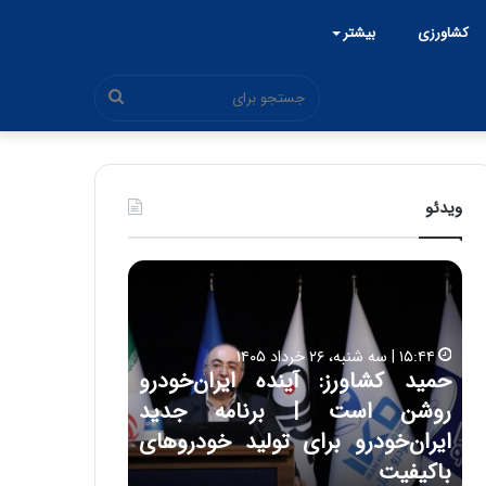
کشاورزی
بیشتر
جستجو
برای
ویدئو
ح
ح
م
س
ی
ی
د
ن
۱۵:۴۴ | سه شنبه، ۲۶ خرداد ۱۴۰۵
ک
ع
حمید کشاورز: آینده ایران‌خودرو
ش
ل
۱۷:۳۹ | سه شنبه، ۲۲ اردیبهشت ۱۴۰۵
روشن است | برنامه جدید
حسین علایی: 
ا
ا
و
ی
ه
ایران‌خودرو برای تولید خودروهای
هیچگاه جز ای
ر
ی
باکیفیت
مقابل چنین ق
ز
: