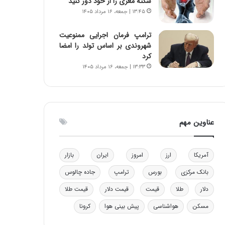
سکته مغزی را از خود دور کنید
و
ا
۱۳:۴۵ | جمعه، ۱۶ مرداد ۱۴۰۵
ب
ب
ر
ل
ترامپ فرمان اجرایی ممنوعیت
ا
چ
شهروندی بر اساس تولد را امضا
ی
ن
کرد
ت
ی
۱۳:۳۳ | جمعه، ۱۶ مرداد ۱۴۰۵
و
ن
ل
ق
ی
د
د
ر
خ
ت
عناوین مهم
و
ی
د
ب
ر
ا
آمریکا
ارز
امروز
ایران
بازار
و
ی
ه
س
بانک مرکزی
بورس
ترامپ
جاده چالوس
ا
ت
ی
د
دلار
طلا
قیمت
قیمت دلار
قیمت طلا
ب
مسکن
هواشناسی
پیش بینی هوا
کرونا
ا
ک