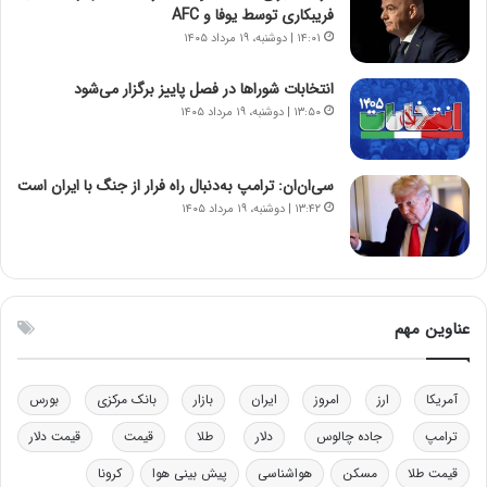
ن
ی
فریبکاری توسط یوفا و AFC
و
ک
۱۴:۰۱ | دوشنبه، ۱۹ مرداد ۱۴۰۵
ز
ا
ا
ی
انتخابات شوراها در فصل پاییز برگزار می‌شود
ز
ی
۱۳:۵۰ | دوشنبه، ۱۹ مرداد ۱۴۰۵
ب
–
ی
ص
ن
ه
ن
ی
سی‌ان‌ان: ترامپ به‌دنبال راه فرار از جنگ با ایران است
ر
و
۱۳:۴۲ | دوشنبه، ۱۹ مرداد ۱۴۰۵
ف
ن
ت
ی
ه
|
ا
د
س
ب
عناوین مهم
ت
ی
ر
ک
آمریکا
ارز
امروز
ایران
بازار
بانک مرکزی
بورس
ل
ا
ترامپ
جاده چالوس
دلار
طلا
قیمت
قیمت دلار
ت
قیمت طلا
مسکن
هواشناسی
پیش بینی هوا
کرونا
ا