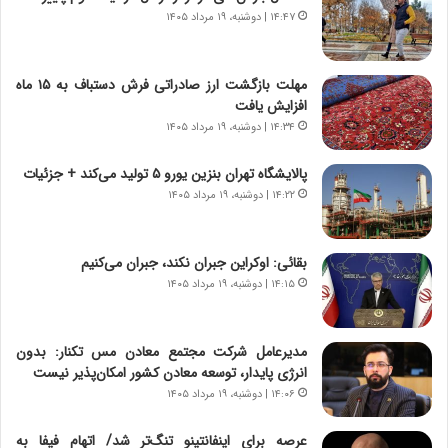
ت
ی
۱۴:۴۷ | دوشنبه، ۱۹ مرداد ۱۴۰۵
ص
ا
ا
ت
د
ا
مهلت بازگشت ارز صادراتی فرش دستباف به ۱۵ ماه
ا
ق
افزایش یافت
ی
ا
۱۴:۳۴ | دوشنبه، ۱۹ مرداد ۱۴۰۵
ر
ی
ا
ر
پالایشگاه تهران بنزین یورو ۵ تولید می‌کند + جزئیات
ن
ا
|
۱۴:۲۲ | دوشنبه، ۱۹ مرداد ۱۴۰۵
ن
ا
د
ع
ر
ت
پ
بقائی: اوکراین جبران نکند، جبران می‌کنیم
م
ی
۱۴:۱۵ | دوشنبه، ۱۹ مرداد ۱۴۰۵
ا
ح
د
م
م
ل
مدیرعامل شرکت مجتمع معادن مس تکنار: بدون
ر
ه
انرژی پایدار، توسعه معادن کشور امکان‌پذیر نیست
د
آ
۱۴:۰۶ | دوشنبه، ۱۹ مرداد ۱۴۰۵
م
م
ه
ر
عرصه برای اینفانتینو تنگ‌تر شد/ اتهام فیفا به