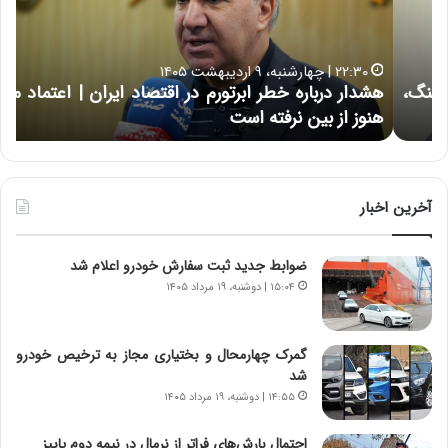
ر
ت
د
ب
ر
ه
خ
۲۲:۳۰ | چهارشنبه، ۹ اردیبهشت ۱۴۰۵
ب
ب
هشدار درباره خطر ابرتورم در اقتصاد ایران | اعتماد مردم
ح
ا
خ
هنوز از بین نرفته است
از ش
ر
ش‌
ه
ه
خ
ا
ط
ی
ر
ی
آخرین اخبار
ا
ا
ب
ز
ضوابط جدید ثبت سفارش خودرو اعلام شد
ر
س
ت
ا
۱۵:۰۴ | دوشنبه، ۱۹ مرداد ۱۴۰۵
و
خ
ر
ت
م
م
گمرک چهارمحال و بختیاری مجاز به ترخیص خودرو
د
ا
شد
ر
ن‌
۱۴:۵۵ | دوشنبه، ۱۹ مرداد ۱۴۰۵
ا
ه
ق
ا
احتمال بارش‌های فراتر از نرمال در نیمه دوم پاییز