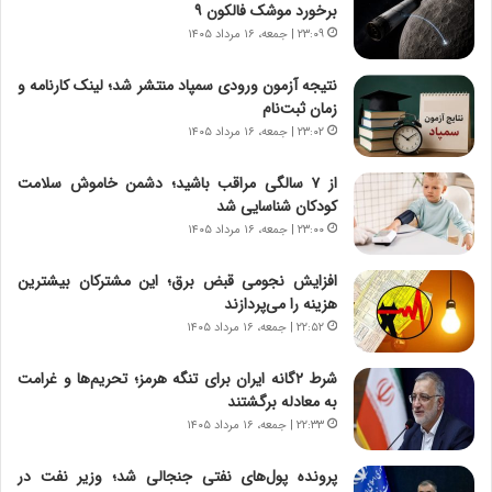
و
،
برخورد موشک فالکون ۹
ر
ه
۲۳:۰۹ | جمعه، ۱۶ مرداد ۱۴۰۵
و
ی
ش
چ
نتیجه آزمون ورودی سمپاد منتشر شد؛ لینک کارنامه و
ن
گ
زمان ثبت‌نام
ا
ا
۲۳:۰۲ | جمعه، ۱۶ مرداد ۱۴۰۵
س
ه
ت
ج
از ۷ سالگی مراقب باشید؛ دشمن خاموش سلامت
|
ز
کودکان شناسایی شد
ب
ا
ر
۲۳:۰۰ | جمعه، ۱۶ مرداد ۱۴۰۵
ی
ن
ن
ا
ج
افزایش نجومی قبض برق؛ این مشترکان بیشترین
م
ن
هزینه را می‌پردازند
ه
گ
۲۲:۵۲ | جمعه، ۱۶ مرداد ۱۴۰۵
ج
،
د
ن
شرط ۲گانه ایران برای تنگه هرمز؛ تحریم‌ها و غرامت
ی
ت
به معادله برگشتند
د
و
۲۲:۳۳ | جمعه، ۱۶ مرداد ۱۴۰۵
ا
ا
ی
ن
پرونده پول‌های نفتی جنجالی شد؛ وزیر نفت در
ر
س