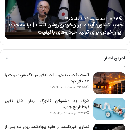
ک
ع
ش
ل
ا
ا
۱۵:۴۴ | سه شنبه، ۲۶ خرداد ۱۴۰۵
و
ی
حمید کشاورز: آینده ایران‌خودرو روشن است | برنامه جدید
ح
ر
ی
ایران‌خودرو برای تولید خودروهای باکیفیت
ن
ز
:
:
د
آ
ر
ی
ط
ن
و
آخرین اخبار
د
ل
ه
ت
قیمت نفت صعودی ماند؛ تنش در تنگه هرمز برنت را
ا
ا
۸۳ دلار کرد
ی
ر
ر
ی
۲۳:۵۵ | جمعه، ۱۶ مرداد ۱۴۰۵
ا
خ
ن‌
ا
شوک به مشمولان کالابرگ؛ زمان شارژ تغییر
خ
ی
کرد+تاریخ جدید
و
ر
۲۳:۴۲ | جمعه، ۱۶ مرداد ۱۴۰۵
د
ا
ر
ن
تصاویر خیره‌کننده از حفره ایجادشده روی ماه پس از