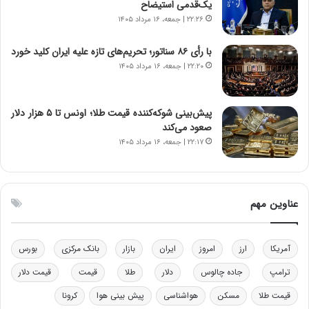
یک‌قدمی استیضاح
ا
ت
۲۲:۲۶ | جمعه، ۱۶ مرداد ۱۴۰۵
ن‌
ه
خ
د
با رأی ۸۶ سناتور؛ تحریم‌های تازه علیه ایران کلید خورد
و
ر
۲۲:۲۰ | جمعه، ۱۶ مرداد ۱۴۰۵
د
م
ر
ق
و
ا
ب
ب
پیش‌بینی شوکه‌کننده قیمت طلا؛ اونس تا ۵ هزار دلار
ر
ل
صعود می‌کند
ا
چ
۲۲:۱۷ | جمعه، ۱۶ مرداد ۱۴۰۵
ی
ن
ت
ی
و
ن
ل
ق
عناوین مهم
ی
د
د
ر
خ
ت
آمریکا
ارز
امروز
ایران
بازار
بانک مرکزی
بورس
و
ی
د
ب
ترامپ
جاده چالوس
دلار
طلا
قیمت
قیمت دلار
ر
ا
قیمت طلا
مسکن
هواشناسی
پیش بینی هوا
کرونا
و
ی