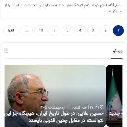
منابع آگاه اعلام کردند که پالایشگاه‌های هند قصد دارند واردات نفت از ایران را از
سر بگیرند.
1
2
3
4
5
»
10
...
انتها
ویدئو
ح
ه
س
ش
ی
د
ن
ا
ع
ر
ل
د
ا
ر
۱۷:۳۹ | سه شنبه، ۲۲ اردیبهشت ۱۴۰۵
ی
ب
حسین علایی: در طول تاریخ ایران، هیچگاه جز این جنگ،
ه
ی
ا
نتوانسته در مقابل چنین قدرتی بایستد
ه
:
ر