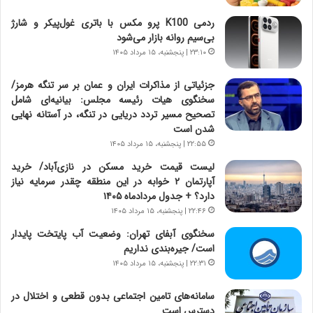
ج
ا
ردمی K100 پرو مکس با باتری غول‌پیکر و شارژ
ز
ن
بی‌سیم روانه بازار می‌شود
ا
|
ی
۲۳:۱۰ | پنجشنبه، ۱۵ مرداد ۱۴۰۵
ا
ن
ع
ج
ت
جزئیاتی از مذاکرات ایران و عمان بر سر تنگه هرمز/
ن
م
سخنگوی هیات رئیسه مجلس: بیانیه‌ای شامل
گ
ا
تصحیح مسیر تردد دریایی در تنگه، در آستانه نهایی
،
د
شدن است
ن
م
۲۲:۵۵ | پنجشنبه، ۱۵ مرداد ۱۴۰۵
ت
ر
لیست قیمت خرید مسکن در نازی‌آباد/ خرید
و
د
آپارتمان ۲ خوابه در این منطقه چقدر سرمایه نیاز
ا
م
دارد؟ + جدول مردادماه ۱۴۰۵
ن
ه
۲۲:۴۶ | پنجشنبه، ۱۵ مرداد ۱۴۰۵
س
ن
ت
و
سخنگوی آبفای تهران: وضعیت آب پایتخت پایدار
ه
ز
است/ جیره‌بندی نداریم
د
ا
۲۲:۳۱ | پنجشنبه، ۱۵ مرداد ۱۴۰۵
ر
ز
م
ب
سامانه‌های تامین اجتماعی بدون قطعی و اختلال در
ق
ی
دسترس است