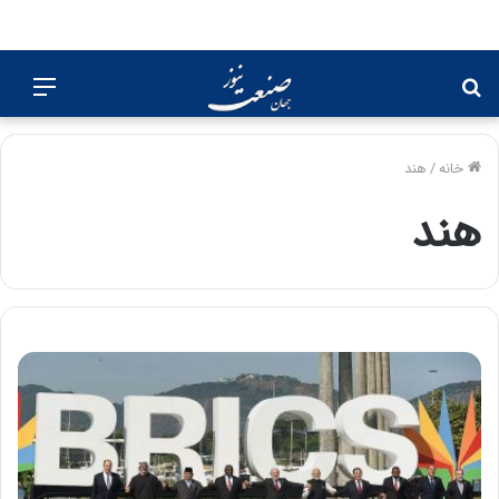
جستجو
منو
برای
خانه
/
هند
هند