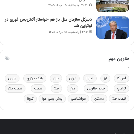
ا
ن
۲۲:۲۲ | پنجشنبه، ۱۵ مرداد ۱۴۰۵
ب
ن
ل
ر
دبیرکل سازمان ملل باز هم خواستار آتش‌بس فوری در
چ
ف
اوکراین شد
ن
ت
۲۲:۱۱ | پنجشنبه، ۱۵ مرداد ۱۴۰۵
ی
ه
ن
ا
ق
س
د
ت
عناوین مهم
ر
ت
ی
ب
آمریکا
ارز
امروز
ایران
بازار
بانک مرکزی
بورس
ا
ترامپ
جاده چالوس
دلار
طلا
قیمت
قیمت دلار
ی
س
قیمت طلا
مسکن
هواشناسی
پیش بینی هوا
کرونا
ت
د