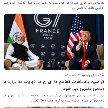
هزینه واردات انرژی هند در ماه مه نسبت به مدت مشابه سال گذشته، ۸۲ درصد
افزایش یافت که ناشی از…
۲۰:۰۷ | چهارشنبه، ۲۷ خرداد ۱۴۰۵
ترامپ: یادداشت تفاهم با ایران در نهایت به قرارداد
رسمی منتهی می شود
دونالد ترامپ رئیس جمهوری آمریکا در دیدار دوجانبه با «نارندرا مودی»،
نخست‌وزیر هند در حاشیه نشست گروه هفت (G۷) گفت:…