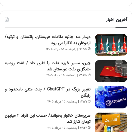
د
ه
ر
خ
ط
ط
و
ر
آخرین اخبار
ل
ا
ت
ب
دیدار سه جانبه مقامات عربستان، پاکستان و ترکیه/
ا
ر
اردوغان به آنکارا می رود
ر
ت
ی
و
۲۳:۵۵ | پنجشنبه، ۱۵ مرداد ۱۴۰۵
خ
ر
ا
م
چین، مسیر خرید نفت را تغییر داد / نفت روسیه
ی
د
جایگزین نفت عربستان شد
ر
ر
۲۳:۴۵ | پنجشنبه، ۱۵ مرداد ۱۴۰۵
ا
ا
ن
ق
تغییر بزرگ در ChatGPT / چت متنی نامحدود و
،
ت
رایگان
ه
ص
۲۳:۳۱ | پنجشنبه، ۱۵ مرداد ۱۴۰۵
ی
ا
چ
د
سرپرستان خانوار بخوانند/ حساب این افراد ۴ میلیون
گ
ا
تومان شارژ شد
ا
ی
۲۳:۲۲ | پنجشنبه، ۱۵ مرداد ۱۴۰۵
ه
ر