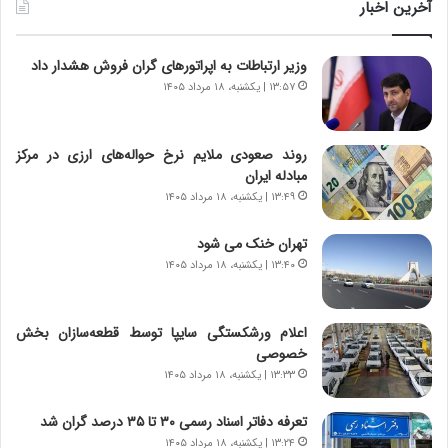
ر
ی
آخرین اخبار
ا
ا
ب
ز
وزیر ارتباطات به اپراتورهای گران فروش هشدار داد
ر
س
ت
ا
۱۳:۵۷ | یکشنبه، ۱۸ مرداد ۱۴۰۵
و
خ
ر
ت
م
م
روند صعودی ملایم نرخ حواله‌های ارزی در مرکز
د
ا
مبادله ایران
ر
ن‌
۱۳:۴۹ | یکشنبه، ۱۸ مرداد ۱۴۰۵
ا
ه
ق
ا
تهران خنک می شود
ت
ی
۱۳:۴۰ | یکشنبه، ۱۸ مرداد ۱۴۰۵
ص
ا
ا
ت
د
ا
اعلام ورشکستگی سایپا توسط قطعه‌سازان بخش
ا
ق
خصوصی
ی
ا
۱۳:۳۳ | یکشنبه، ۱۸ مرداد ۱۴۰۵
ر
ی
ا
ر
تعرفه دفاتر اسناد رسمی ۳۰ تا ۳۵ درصد گران شد
ن
ا
|
۱۳:۲۴ | یکشنبه، ۱۸ مرداد ۱۴۰۵
ن