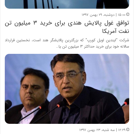
۱۵:۰۰ | دوشنبه، ۲۹ بهمن ۱۳۹۷
توافق غول پالایش هندی برای خرید ۳ میلیون تن
نفت آمریکا
شرکت "ایندین اویل کورپ" که بزرگترین پالایشگر هند است، نخستین قرارداد
سالانه خود برای خرید حداکثر ۳ میلیون تن یا…
۱۲:۲۹ | سه شنبه، ۲۳ بهمن ۱۳۹۷