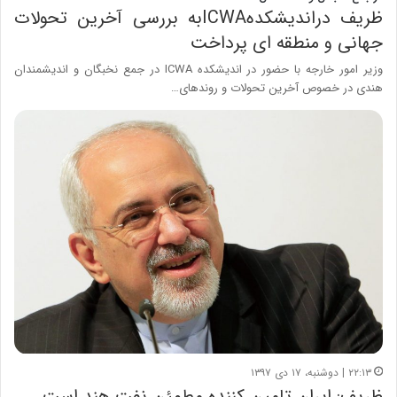
ظریف دراندیشکدهICWAبه بررسی آخرین تحولات
جهانی و منطقه ای پرداخت
وزیر امور خارجه با حضور در اندیشکده ICWA در جمع نخبگان و اندیشمندان
هندی در خصوص آخرین تحولات و روندهای…
۲۲:۱۳ | دوشنبه، ۱۷ دی ۱۳۹۷
ظریف: ایران تامین کننده مطمئن نفت هند است