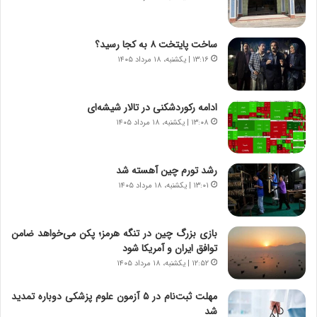
ا
د
ع
ر
ت
پ
ساخت پایتخت ۸ به کجا رسید؟
م
ی
۱۳:۱۶ | یکشنبه، ۱۸ مرداد ۱۴۰۵
ا
ح
د
م
م
ل
ادامه رکوردشکنی در تالار شیشه‌ای
ر
ه
۱۳:۰۸ | یکشنبه، ۱۸ مرداد ۱۴۰۵
د
آ
م
م
ه
ر
رشد تورم چین آهسته شد
ن
ی
۱۳:۰۱ | یکشنبه، ۱۸ مرداد ۱۴۰۵
و
ک
ز
ا
ا
ی
بازی بزرگ چین در تنگه هرمز؛ پکن می‌خواهد ضامن
ز
ی
توافق ایران و آمریکا شود
ب
–
۱۲:۵۲ | یکشنبه، ۱۸ مرداد ۱۴۰۵
ی
ص
ن
ه
ن
ی
مهلت ثبت‌نام در ۵ آزمون علوم پزشکی دوباره تمدید
ر
و
شد