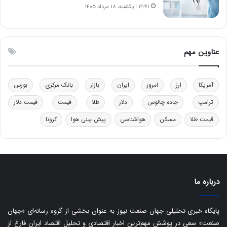
ف
ن
۱۲:۴۱ | یکشنبه، ۱۸ مرداد ۱۴۰۵
ت
ی
ه
|
ا
د
س
ب
عناوین مهم
ت
ی
ر
ک
آمریکا
ارز
امروز
ایران
بازار
بانک مرکزی
بورس
ل
ا
ترامپ
جاده چالوس
دلار
طلا
قیمت
قیمت دلار
ت
قیمت طلا
مسکن
هواشناسی
پیش بینی هوا
کرونا
ا
ق
ا
ی
ر
ا
درباره ما
ن
:
ا
پایگاه خبری-تحلیلی جهان صنعت نیوز به عنوان بخشی از گروه رسانه‌ای «جهان
ت
صنعت» سعی در پوشش مهم‌ترین اخبار اقتصادی و تحلیل اقتصاد ایران فارغ از