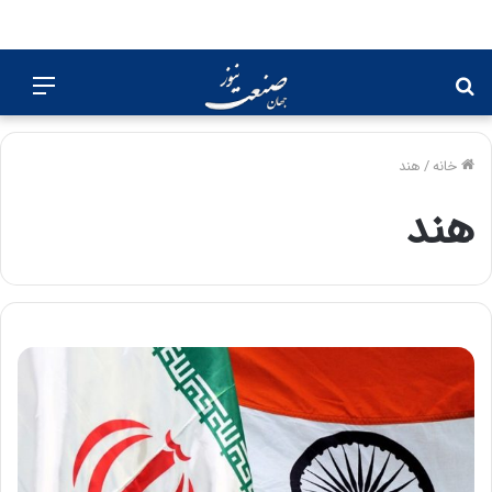
جستجو
منو
برای
خانه
/
هند
هند