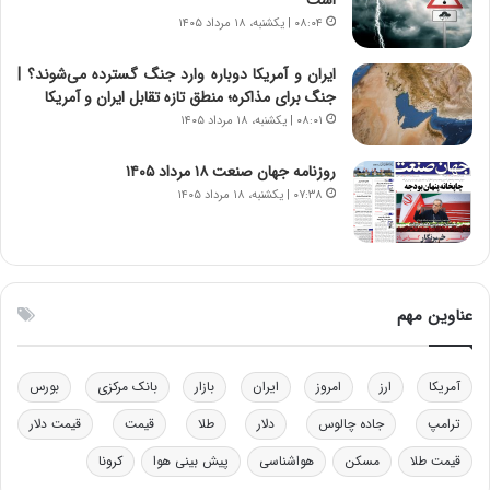
ا
ت
۰۸:۰۴ | یکشنبه، ۱۸ مرداد ۱۴۰۵
ن‌
ه
خ
د
ایران و آمریکا دوباره وارد جنگ گسترده می‌شوند؟ |
و
ر
جنگ برای مذاکره؛ منطق تازه تقابل ایران و آمریکا
د
م
۰۸:۰۱ | یکشنبه، ۱۸ مرداد ۱۴۰۵
ر
ق
و
ا
ب
ب
روزنامه جهان صنعت ۱۸ مرداد ۱۴۰۵
ر
ل
۰۷:۳۸ | یکشنبه، ۱۸ مرداد ۱۴۰۵
ا
چ
ی
ن
ت
ی
و
ن
ل
ق
عناوین مهم
ی
د
د
ر
خ
ت
آمریکا
ارز
امروز
ایران
بازار
بانک مرکزی
بورس
و
ی
د
ب
ترامپ
جاده چالوس
دلار
طلا
قیمت
قیمت دلار
ر
ا
قیمت طلا
مسکن
هواشناسی
پیش بینی هوا
کرونا
و
ی