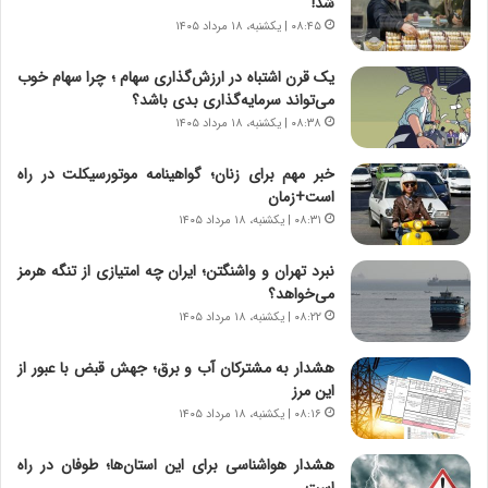
شد!
ر
ه
۰۸:۴۵ | یکشنبه، ۱۸ مرداد ۱۴۰۵
و
ی
ش
چ
یک قرن اشتباه در ارزش‌گذاری سهام ؛ چرا سهام خوب
ن
گ
می‌تواند سرمایه‌گذاری بدی باشد؟
ا
ا
۰۸:۳۸ | یکشنبه، ۱۸ مرداد ۱۴۰۵
س
ه
ت
ج
خبر مهم برای زنان؛ گواهینامه موتورسیکلت در راه
|
ز
است+زمان
ب
ا
ر
۰۸:۳۱ | یکشنبه، ۱۸ مرداد ۱۴۰۵
ی
ن
ن
ا
ج
نبرد تهران و واشنگتن؛ ایران چه امتیازی از تنگه هرمز
م
ن
می‌خواهد؟
ه
گ
۰۸:۲۲ | یکشنبه، ۱۸ مرداد ۱۴۰۵
ج
،
د
ن
هشدار به مشترکان آب و برق؛ جهش قبض با عبور از
ی
ت
این مرز
د
و
۰۸:۱۶ | یکشنبه، ۱۸ مرداد ۱۴۰۵
ا
ا
ی
ن
هشدار هواشناسی برای این استان‌ها؛ طوفان در راه
ر
س
است