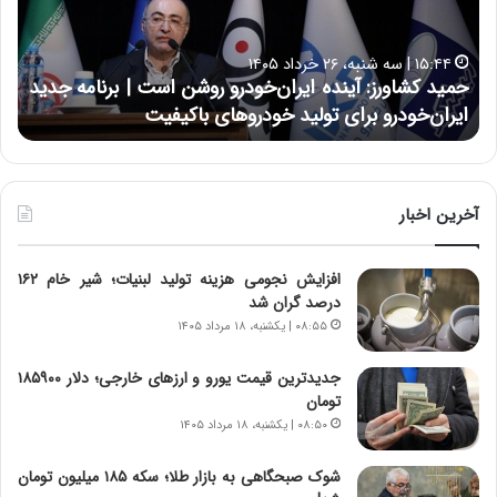
ک
ع
ش
ل
ا
ا
۱۵:۴۴ | سه شنبه، ۲۶ خرداد ۱۴۰۵
و
ی
حمید کشاورز: آینده ایران‌خودرو روشن است | برنامه جدید
ح
ر
ی
ایران‌خودرو برای تولید خودروهای باکیفیت
ن
ز
:
:
د
آ
ر
ی
ط
ن
و
آخرین اخبار
د
ل
ه
ت
افزایش نجومی هزینه تولید لبنیات؛ شیر خام ۱۶۲
ا
ا
درصد گران شد
ی
ر
ر
ی
۰۸:۵۵ | یکشنبه، ۱۸ مرداد ۱۴۰۵
ا
خ
ن‌
ا
جدیدترین قیمت یورو و ارزهای خارجی؛ دلار ۱۸۵۹۰۰
خ
ی
تومان
و
ر
۰۸:۵۰ | یکشنبه، ۱۸ مرداد ۱۴۰۵
د
ا
ر
ن
شوک صبحگاهی به بازار طلا؛ سکه ۱۸۵ میلیون تومان
و
،