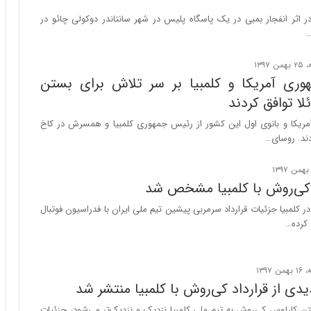
ر
ا
 اثر انفجار بمبی در یک پاسگاه پلیس در شهر سانتاندر دوکولی چائو در
ن
…
|
ا
ع
ری آمریکا و کلمبیا بر سر تلاش برای بستن
ت
لا توافق کردند
م
ا
یکا و بانوی اول این کشور از رئیس جمهوری کلمبیا و همسرش در کاخ
د
دند. روسای…
م
ر
د
د کی‌روش با کلمبیا مشخص شد
م
ه
 کلمبیا جزئیات قرارداد سرمربی پیشین تیم ملی ایران با فدراسیون فوتبال
ن
 کرده…
و
ز
ا
ز
ی از قرارداد کی‌روش با کلمبیا منتشر شد
ب
ی
ن کارلوس کی‌روش به تیم ملی کلمبیا نزدیک و نزدیک‌تر می‌شود، جزئیات