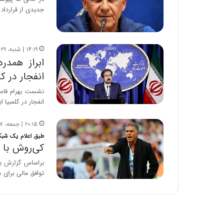
ا
جدیدی از قرارداد
ب
ل
چ
۱۴:۱۹ | شنبه، ۲۹ دی ۱۳۹۷
ن
ابراز همدر
ی
ن
انفجار در کل
ق
نشست بهرام قاسم
د
انفجار در کلمبیا ا
ر
ت
ی
۲۰:۱۵ | جمعه، ۷ دی ۱۳۹۷
ب
طبق اعلام یک شبکه
ا
کی‌روش با ف
ی
براساس گزارش‌ ی
س
توافق مالی برای 
ت
د