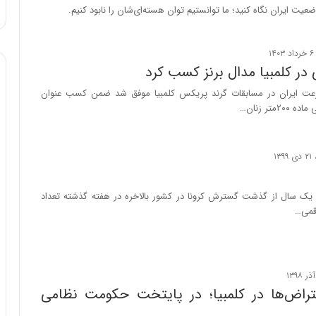
ه
یت ایران نگاه کنید؛ ما توانستیم توان هسته‌ای‌شان را نابود کنیم.
خ
ط
ر
ا
در کلمبیا مدال برنز کسب کرد
ب
عت ایران در مسابقات گرند پریکس کلمبیا موفق شد ضمن کسب عنوان
ر
۲متر زنان…
ت
و
ر
م
د
ر
یک سال از گذشت گسترش کرونا در کشور بالاخره در هفته‌ گذشته تعداد
ا
رقمی…
ق
ت
ص
ا
د
ا
تراض‌ها در کلمبیا؛ در پایتخت حکومت نظامی
ی