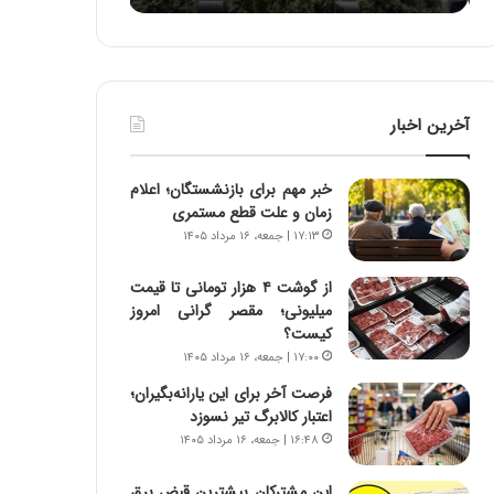
ه
ا
ا
و
ی
ر
ی
م
ا
ی
آخرین اخبار
ز
ا
س
ن
ا
ه
خبر مهم برای بازنشستگان؛ اعلام
خ
؛
زمان و علت قطع مستمری
ت
ب
۱۷:۱۳ | جمعه، ۱۶ مرداد ۱۴۰۵
م
ا
ا
ز
از گوشت ۴ هزار تومانی تا قیمت
ن‌
ن
میلیونی؛ مقصر گرانی امروز
ه
د
کیست؟
ا
ه
۱۷:۰۰ | جمعه، ۱۶ مرداد ۱۴۰۵
ی
پ
ا
ن
فرصت آخر برای این یارانه‌بگیران؛
ت
ه
اعتبار کالابرگ تیر نسوزد
ا
ا
۱۶:۴۸ | جمعه، ۱۶ مرداد ۱۴۰۵
ق
ن
ا
ی
این مشترکان بیشترین قبض برق