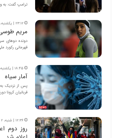
د
ترامپ گفت: به وضع
ر
ط
و
۲۳:۱۲ | یکشنبه، ۶ خرداد ۱۴۰۳
ل
مریم طوسی 
ت
دونده دوهای سر
ا
قهرمانی رکورد ملی ماده ۰۰
ر
ی
خ
۱۸:۴۵ | یکشنبه، ۲۱ دی ۱۳۹۹
ا
آمار سیاه
ی
ر
پس از نزدیک به 
ا
قربانیان کرونا دو
ن
،
ه
ی
چ
۱۲:۳۶ | شنبه، ۲ آذر ۱۳۹۸
گ
روز دوم اع
ا
اعلام شد