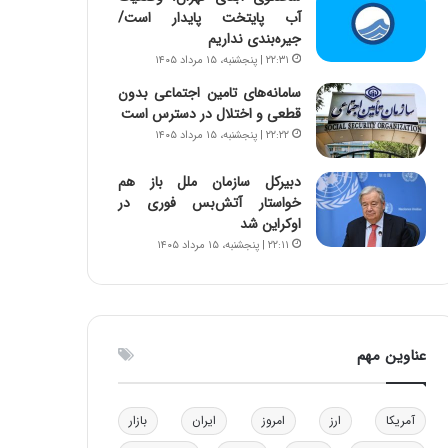
آب پایتخت پایدار است/
و
ا
جیره‌بندی نداریم
ب
ب
ر
ل
۲۲:۳۱ | پنجشنبه، ۱۵ مرداد ۱۴۰۵
ا
چ
سامانه‌های تامین اجتماعی بدون
ی
ن
قطعی و اختلال در دسترس است
ت
ی
۲۲:۲۲ | پنجشنبه، ۱۵ مرداد ۱۴۰۵
و
ن
ل
ق
دبیرکل سازمان ملل باز هم
ی
د
خواستار آتش‌بس فوری در
د
ر
اوکراین شد
خ
ت
۲۲:۱۱ | پنجشنبه، ۱۵ مرداد ۱۴۰۵
و
ی
د
ب
ر
ا
و
ی
ه
س
عناوین مهم
ا
ت
ی
د
ب
ا
آمریکا
ارز
امروز
ایران
بازار
ک