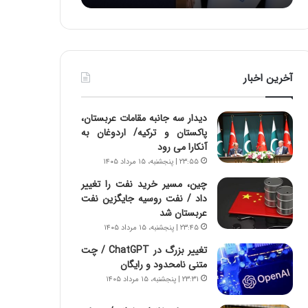
:
د
آ
ر
ی
ط
ن
و
د
ل
آخرین اخبار
ه
ت
ا
ا
ی
ر
دیدار سه جانبه مقامات عربستان،
ر
ی
پاکستان و ترکیه/ اردوغان به
ا
خ
آنکارا می رود
ن‌
ا
۲۳:۵۵ | پنجشنبه، ۱۵ مرداد ۱۴۰۵
خ
ی
و
ر
چین، مسیر خرید نفت را تغییر
د
ا
داد / نفت روسیه جایگزین نفت
ر
ن
عربستان شد
و
،
۲۳:۴۵ | پنجشنبه، ۱۵ مرداد ۱۴۰۵
ر
ه
تغییر بزرگ در ChatGPT / چت
و
ی
متنی نامحدود و رایگان
ش
چ
۲۳:۳۱ | پنجشنبه، ۱۵ مرداد ۱۴۰۵
ن
گ
ا
ا