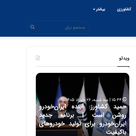
کشاورزی
بیشتر
جستجو
برای
ویدئو
ح
ح
م
س
ی
ی
د
ن
۱۵:۴۴ | سه شنبه، ۲۶ خرداد ۱۴۰۵
ک
ع
حمید کشاورز: آینده ایران‌خودرو
ش
ل
۱۷:۳۹ | سه شنبه، ۲۲ اردیبهشت ۱۴۰۵
روشن است | برنامه جدید
حسین علایی: 
ا
ا
و
ی
ه
ایران‌خودرو برای تولید خودروهای
هیچگاه جز ای
ر
ی
باکیفیت
مقابل چنین ق
ز
: