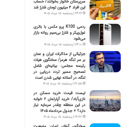
سرپرستان خانوار بخوانند/ حساب
س
ه
این افراد ۴ میلیون تومان شارژ شد
ت
ج
|
ز
۲۳:۲۲ | پنجشنبه، ۱۵ مرداد ۱۴۰۵
ب
ا
ر
ی
ردمی K100 پرو مکس با باتری
ن
ن
غول‌پیکر و شارژ بی‌سیم روانه بازار
ا
ج
می‌شود
م
ن
۲۳:۱۰ | پنجشنبه، ۱۵ مرداد ۱۴۰۵
ه
گ
جزئیاتی از مذاکرات ایران و عمان
ج
،
بر سر تنگه هرمز/ سخنگوی هیات
د
ن
رئیسه مجلس: بیانیه‌ای شامل
ی
ت
تصحیح مسیر تردد دریایی در
د
و
تنگه، در آستانه نهایی شدن است
ا
ا
۲۲:۵۵ | پنجشنبه، ۱۵ مرداد ۱۴۰۵
ی
ن
ر
س
لیست قیمت خرید مسکن در
ا
ت
نازی‌آباد/ خرید آپارتمان ۲ خوابه
ن‌
ه
در این منطقه چقدر سرمایه نیاز
خ
د
دارد؟ + جدول مردادماه ۱۴۰۵
و
ر
۲۲:۴۶ | پنجشنبه، ۱۵ مرداد ۱۴۰۵
د
م
سخنگوی آبفای تهران: وضعیت
ر
ق