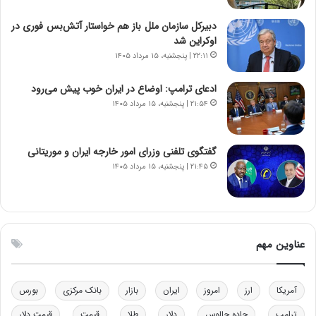
س
ن
ت
و
دبیرکل سازمان ملل باز هم خواستار آتش‌بس فوری در
ه
ز
اوکراین شد
د
ا
۲۲:۱۱ | پنجشنبه، ۱۵ مرداد ۱۴۰۵
ر
ز
م
ب
ادعای ترامپ: اوضاع در ایران خوب پیش می‌رود
ق
ی
۲۱:۵۴ | پنجشنبه، ۱۵ مرداد ۱۴۰۵
ا
ن
ب
ن
ل
ر
گفتگوی تلفنی وزرای امور خارجه ایران و موریتانی
چ
ف
۲۱:۴۵ | پنجشنبه، ۱۵ مرداد ۱۴۰۵
ن
ت
ی
ه
ن
ا
ق
س
د
ت
عناوین مهم
ر
ت
ی
ب
آمریکا
ارز
امروز
ایران
بازار
بانک مرکزی
بورس
ا
ترامپ
جاده چالوس
دلار
طلا
قیمت
قیمت دلار