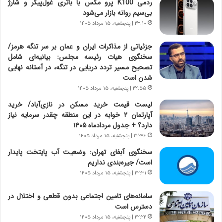
ردمی K100 پرو مکس با باتری غول‌پیکر و شارژ
،
ت
بی‌سیم روانه بازار می‌شود
ه
ص
۲۳:۱۰ | پنجشنبه، ۱۵ مرداد ۱۴۰۵
ی
ا
چ
د
جزئیاتی از مذاکرات ایران و عمان بر سر تنگه هرمز/
گ
ا
سخنگوی هیات رئیسه مجلس: بیانیه‌ای شامل
ا
ی
تصحیح مسیر تردد دریایی در تنگه، در آستانه نهایی
ه
ر
شدن است
ج
ا
۲۲:۵۵ | پنجشنبه، ۱۵ مرداد ۱۴۰۵
ز
ن
ا
|
لیست قیمت خرید مسکن در نازی‌آباد/ خرید
ی
ا
آپارتمان ۲ خوابه در این منطقه چقدر سرمایه نیاز
ن
ع
دارد؟ + جدول مردادماه ۱۴۰۵
ج
ت
۲۲:۴۶ | پنجشنبه، ۱۵ مرداد ۱۴۰۵
ن
م
سخنگوی آبفای تهران: وضعیت آب پایتخت پایدار
گ
ا
است/ جیره‌بندی نداریم
،
د
۲۲:۳۱ | پنجشنبه، ۱۵ مرداد ۱۴۰۵
ن
م
ت
ر
و
سامانه‌های تامین اجتماعی بدون قطعی و اختلال در
د
ا
دسترس است
م
ن
ه
۲۲:۲۲ | پنجشنبه، ۱۵ مرداد ۱۴۰۵