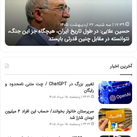
ن
ا
ع
ر
ل
د
ا
ر
۱۷:۳۹ | سه شنبه، ۲۲ اردیبهشت ۱۴۰۵
ی
ب
حسین علایی: در طول تاریخ ایران، هیچگاه جز این جنگ،
ه
ی
ا
نتوانسته در مقابل چنین قدرتی بایستد
ه
:
ر
د
ه
ر
خ
ط
ط
و
ر
آخرین اخبار
ل
ا
ت
ب
تغییر بزرگ در ChatGPT / چت متنی نامحدود و
ا
ر
رایگان
ر
ت
ی
و
۲۳:۳۱ | پنجشنبه، ۱۵ مرداد ۱۴۰۵
خ
ر
ا
م
سرپرستان خانوار بخوانند/ حساب این افراد ۴ میلیون
ی
د
تومان شارژ شد
ر
ر
۲۳:۲۲ | پنجشنبه، ۱۵ مرداد ۱۴۰۵
ا
ا
ن
ق