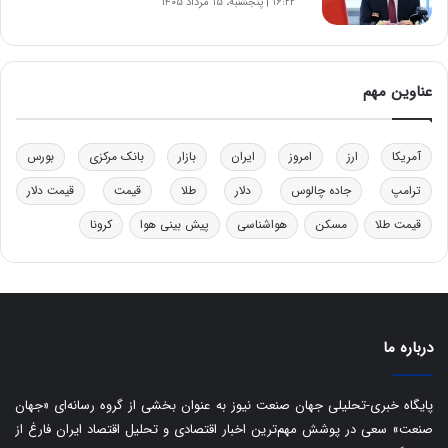
ا
۱۶:۲۲ | پنجشنبه، ۱۵ مرداد ۱۴۰۵
ی
ت
و
ل
عناوین مهم
ی
د
خ
آمریکا
ارز
امروز
ایران
بازار
بانک مرکزی
بورس
و
د
ترامپ
جاده چالوس
دلار
طلا
قیمت
قیمت دلار
ر
قیمت طلا
مسکن
هواشناسی
پیش بینی هوا
کرونا
و
ه
ا
ی
ب
ا
درباره ما
ک
ی
ف
پایگاه خبری-تحلیلی جهان صنعت نیوز به عنوان بخشی از گروه رسانه‌ای «جهان
ی
صنعت» سعی در پوشش مهم‌ترین اخبار اقتصادی و تحلیل اقتصاد ایران فارغ از
ت