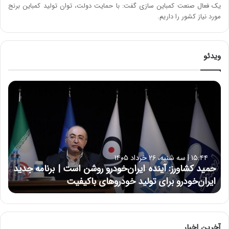
یک فعال صنعت کمباین سازی گفت: با حمایت دولت، توان تولید کمباین برنج
مورد نیاز کشور را داریم.
ویدئو
ح
م
ی
د
ک
ش
ا
۱۵:۴۴ | سه شنبه، ۲۶ خرداد ۱۴۰۵
و
حمید کشاورز: آینده ایران‌خودرو روشن است | برنامه جدید
ر
ایران‌خودرو برای تولید خودروهای باکیفیت
ز
:
آ
ی
ن
آخرین اخبار