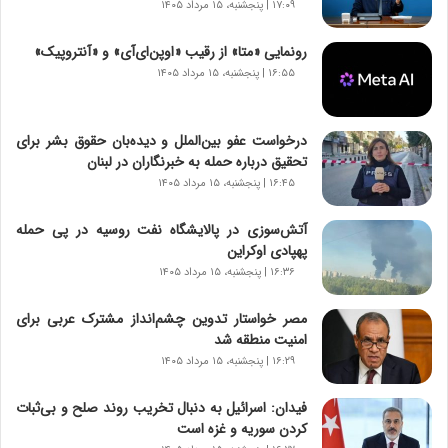
ر
۱۷:۰۹ | پنجشنبه، ۱۵ مرداد ۱۴۰۵
ن
ا
رونمایی «متا» از رقیب «اوپن‌ای‌آی» و «آنتروپیک»
م
۱۶:۵۵ | پنجشنبه، ۱۵ مرداد ۱۴۰۵
ه
ج
د
درخواست عفو بین‌الملل و دیده‌بان حقوق بشر برای
ی
تحقیق درباره حمله به خبرنگاران در لبنان
د
۱۶:۴۵ | پنجشنبه، ۱۵ مرداد ۱۴۰۵
ا
ی
آتش‌سوزی در پالایشگاه نفت روسیه در پی حمله
ر
پهپادی اوکراین
ا
۱۶:۳۶ | پنجشنبه، ۱۵ مرداد ۱۴۰۵
ن‌
خ
مصر خواستار تدوین چشم‌انداز مشترک عربی برای
و
امنیت منطقه شد
د
۱۶:۲۹ | پنجشنبه، ۱۵ مرداد ۱۴۰۵
ر
و
ب
فیدان: اسرائیل به دنبال تخریب روند صلح و بی‌ثبات
ر
کردن سوریه و غزه است