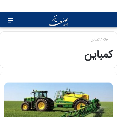
جستجو
منو
برای
خانه
/
کمباین
کمباین