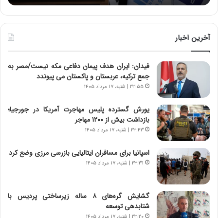
:
د
آ
ر
ی
ط
ن
و
آخرین اخبار
د
ل
ه
ت
فیدان: ایران هدف پیمان دفاعی مکه نیست/مصر به
ا
ا
جمع ترکیه، عربستان و پاکستان می پیوندد
ی
ر
ر
ی
۲۳:۵۵ | شنبه، ۱۷ مرداد ۱۴۰۵
ا
خ
ن‌
ا
یورش گسترده پلیس مهاجرت آمریکا در جورجیا؛
خ
ی
بازداشت بیش از ۱۲۰۰ مهاجر
و
ر
۲۳:۴۳ | شنبه، ۱۷ مرداد ۱۴۰۵
د
ا
ر
ن
اسپانیا برای مسافران ایتالیایی بازرسی مرزی وضع کرد
و
،
۲۳:۳۱ | شنبه، ۱۷ مرداد ۱۴۰۵
ر
ه
و
ی
ش
چ
گشایش گره‌های ۸ ساله زیرساختی پردیس با
ن
گ
شتابدهی توسعه
ا
ا
۲۳:۲۰ | شنبه، ۱۷ مرداد ۱۴۰۵