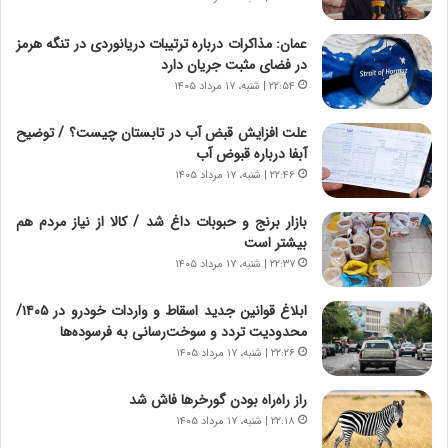
س
ه
ت
ج
عمان: مذاکرات درباره ترتیبات دریانوردی در تنگه هرمز
|
ز
در فضای مثبت جریان دارد
ب
ا
ر
۲۲:۵۴ | شنبه، ۱۷ مرداد ۱۴۰۵
ی
ن
ن
ا
ج
علت افزایش قبض آب در تابستان چیست؟ / توضیح
م
ن
آبفا درباره قبوض آب
ه
گ
۲۲:۴۶ | شنبه، ۱۷ مرداد ۱۴۰۵
ج
،
د
ن
بازار برنج و حبوبات داغ شد / کالا از نیاز مردم هم
ی
ت
بیشتر است
د
و
۲۲:۳۷ | شنبه، ۱۷ مرداد ۱۴۰۵
ا
ا
ی
ن
ابلاغ قوانین جدید اسقاط و واردات خودرو در ۱۴۰۵/
ر
س
محدودیت تردد و سوخت‌رسانی به فرسوده‌ها
ا
ت
۲۲:۲۶ | شنبه، ۱۷ مرداد ۱۴۰۵
ن‌
ه
خ
د
راز راه‌راه بودن گورخرها فاش شد
و
ر
۲۲:۱۸ | شنبه، ۱۷ مرداد ۱۴۰۵
د
م
ر
ق