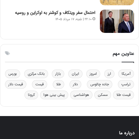
و
ا
ب
ب
احتمال سفر ویتکاف و کوشنر به اوکراین و روسیه
ر
ل
۲۲:۱۰ | شنبه، ۱۷ مرداد ۱۴۰۵
ا
چ
ی
ن
ت
ی
و
ن
ل
ق
عناوین مهم
ی
د
د
ر
خ
ت
آمریکا
ارز
امروز
ایران
بازار
بانک مرکزی
بورس
و
ی
د
ب
ترامپ
جاده چالوس
دلار
طلا
قیمت
قیمت دلار
ر
ا
قیمت طلا
مسکن
هواشناسی
پیش بینی هوا
کرونا
و
ی
ه
س
ا
ت
ی
د
ب
ا
درباره ما
ک