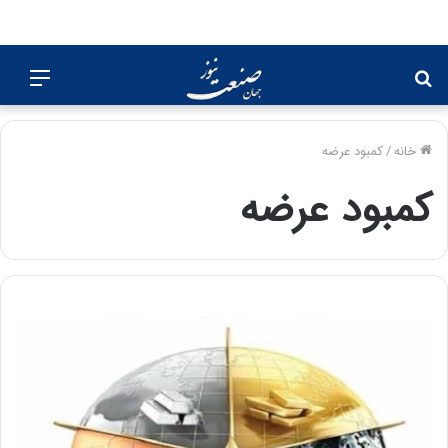
جستجو
منو
برای
خانه
/
کمبود عرضه
کمبود عرضه