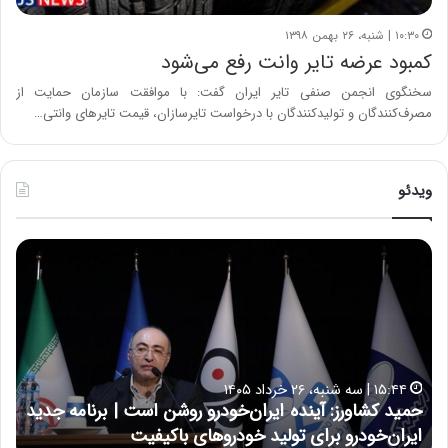
۱۰:۳۰ | شنبه، ۲۶ بهمن ۱۳۹۸
کمبود عرضه تایر وانت رفع می‌شود
سخنگوی انجمن صنفی تایر ایران گفت: با موافقت سازمان حمایت از
مصرف‌کنندگان و تولیدکنندگان با درخواست تایرسازان، قیمت تایرهای وانتی…
ویدئو
ح
ح
م
س
ی
ی
د
ن
ک
ع
ش
ل
ا
ا
۱۵:۴۴ | سه شنبه، ۲۶ خرداد ۱۴۰۵
و
ی
حمید کشاورز: آینده ایران‌خودرو روشن است | برنامه جدید
ح
ر
ی
ایران‌خودرو برای تولید خودروهای باکیفیت
ن
ز
: