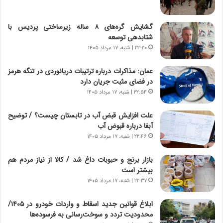
و
ی
ش
چ
گشایش گره‌های ۸ ساله زیرساختی پردیس با
ن
گ
شتابدهی توسعه
ا
ا
۲۳:۲۰ | شنبه، ۱۷ مرداد ۱۴۰۵
س
ه
ت
ج
عمان: مذاکرات درباره ترتیبات دریانوردی در تنگه هرمز
|
ز
در فضای مثبت جریان دارد
ب
ا
ر
۲۲:۵۴ | شنبه، ۱۷ مرداد ۱۴۰۵
ی
ن
ن
ا
ج
علت افزایش قبض آب در تابستان چیست؟ / توضیح
م
ن
آبفا درباره قبوض آب
ه
گ
۲۲:۴۶ | شنبه، ۱۷ مرداد ۱۴۰۵
ج
،
د
ن
بازار برنج و حبوبات داغ شد / کالا از نیاز مردم هم
ی
ت
بیشتر است
د
و
۲۲:۳۷ | شنبه، ۱۷ مرداد ۱۴۰۵
ا
ا
ی
ن
ابلاغ قوانین جدید اسقاط و واردات خودرو در ۱۴۰۵/
ر
س
محدودیت تردد و سوخت‌رسانی به فرسوده‌ها
ا
ت