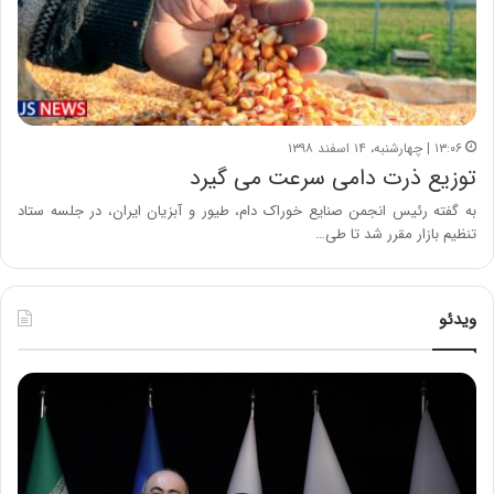
۱۳:۰۶ | چهارشنبه، ۱۴ اسفند ۱۳۹۸
توزیع ذرت دامی سرعت می گیرد
به گفته رئیس انجمن صنایع خوراک دام، طیور و آبزیان ایران، در جلسه ستاد
تنظیم بازار مقرر شد تا طی…
ویدئو
ح
ح
م
س
ی
ی
د
ن
ک
ع