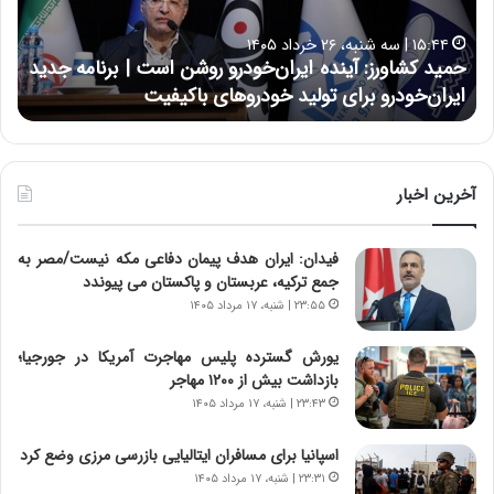
ش
ل
ا
ا
۱۵:۴۴ | سه شنبه، ۲۶ خرداد ۱۴۰۵
و
ی
حمید کشاورز: آینده ایران‌خودرو روشن است | برنامه جدید
ح
ر
ی
ایران‌خودرو برای تولید خودروهای باکیفیت
ن
ز
:
:
د
آ
ر
ی
ط
ن
و
آخرین اخبار
د
ل
ه
ت
فیدان: ایران هدف پیمان دفاعی مکه نیست/مصر به
ا
ا
جمع ترکیه، عربستان و پاکستان می پیوندد
ی
ر
ر
ی
۲۳:۵۵ | شنبه، ۱۷ مرداد ۱۴۰۵
ا
خ
ن‌
ا
یورش گسترده پلیس مهاجرت آمریکا در جورجیا؛
خ
ی
بازداشت بیش از ۱۲۰۰ مهاجر
و
ر
۲۳:۴۳ | شنبه، ۱۷ مرداد ۱۴۰۵
د
ا
ر
ن
اسپانیا برای مسافران ایتالیایی بازرسی مرزی وضع کرد
و
،
۲۳:۳۱ | شنبه، ۱۷ مرداد ۱۴۰۵
ر
ه