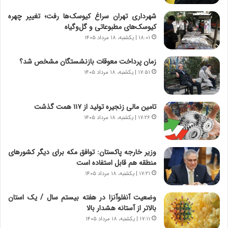
ا
ر
ن
ا
شهرداری تهران سراغ کیوسک‌ها رفت؛ تغییر چهره
|
ن
کیوسک‌های مطبوعاتی و گل‌وگیاه
ا
د
۱۸:۰۱ | یکشنبه، ۱۸ مرداد ۱۴۰۵
ع
ر
ت
پ
زمان پرداخت معوقات بازنشستگان مشخص شد؟
م
ی
۱۷:۵۱ | یکشنبه، ۱۸ مرداد ۱۴۰۵
ا
ح
د
م
م
ل
تامین مالی زنجیره تولید از ۱۱۷ همت گذشت
ر
ه
۱۷:۲۶ | یکشنبه، ۱۸ مرداد ۱۴۰۵
د
آ
م
م
ه
ر
وزیر خارجه پاکستان: توافق مکه برای دیگر کشورهای
ن
ی
منطقه هم قابل استفاده است
و
ک
ز
ا
۱۷:۲۱ | یکشنبه، ۱۸ مرداد ۱۴۰۵
ا
ی
ز
ی
وضعیت آنفلوآنزا در هفته بیستم سال / یک استان
ب
–
بالاتر از آستانه هشدار بالا
ی
ص
۱۷:۱۱ | یکشنبه، ۱۸ مرداد ۱۴۰۵
ن
ه