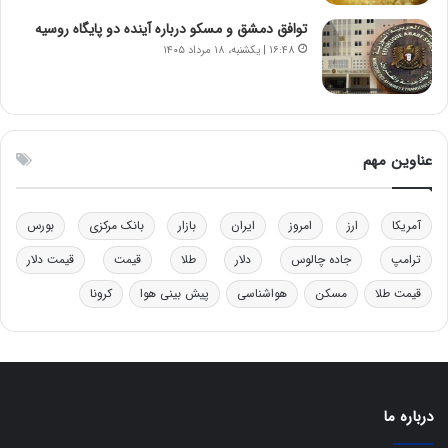
ن
ی
توافق دمشق و مسکو درباره آینده دو پایگاه روسیه
ر
و
۱۶:۴۸ | یکشنبه، ۱۸ مرداد ۱۴۰۵
ف
ن
ت
ی
ه
|
ا
د
س
ب
عناوین مهم
ت
ی
ر
ک
آمریکا
ارز
امروز
ایران
بازار
بانک مرکزی
بورس
ل
ا
ترامپ
جاده چالوس
دلار
طلا
قیمت
قیمت دلار
ت
ا
قیمت طلا
مسکن
هواشناسی
پیش بینی هوا
کرونا
ق
ا
ی
ر
ا
درباره ما
ن
: