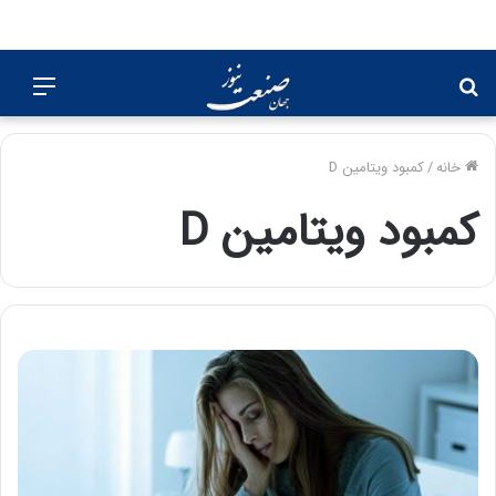
جستجو
منو
برای
خانه
/
کمبود ویتامین D
کمبود ویتامین D