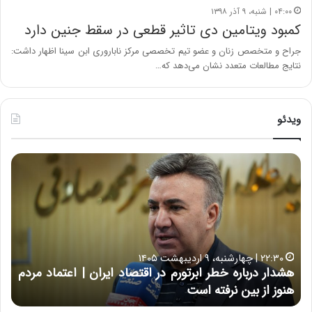
۰۴:۰۰ | شنبه، ۹ آذر ۱۳۹۸
کمبود ویتامین دی تاثیر قطعی در سقط جنین دارد
جراح و متخصص زنان و عضو تیم تخصصی مرکز ناباروری ابن سینا اظهار داشت:
نتایج مطالعات متعدد نشان می‌دهد که…
ویدئو
ه
خ
ش
س
د
ا
ا
ر
ر
ت
د
ب
ر
ه
خ
۲۲:۳۰ | چهارشنبه، ۹ اردیبهشت ۱۴۰۵
ب
ب
هشدار درباره خطر ابرتورم در اقتصاد ایران | اعتماد مردم
ح
ا
خ
هنوز از بین نرفته است
از ش
ر
ش‌
ه
ه