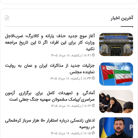
خ
ا
ط
ی
ر
ی
آخرین اخبار
ا
ا
ب
ز
آغاز موج جدید حذف یارانه و کالابرگ؛ ضرب‌الاجل
ر
س
وزارت کار برای این افراد؛ اگر تا این تاریخ مراجعه
ت
ا
نکنید
و
خ
ر
ت
۱۸:۴۱ | یکشنبه، ۱۸ مرداد ۱۴۰۵
م
م
جزئیات جدید از مذاکرات ایران و عمان به روایت
د
ا
نماینده مجلس
ر
ن‌
۱۸:۳۳ | یکشنبه، ۱۸ مرداد ۱۴۰۵
ا
ه
ق
ا
آمادگی و تمهیدات کامل برای برگزاری آزمون
ت
ی
سراسری/پیامک مشمولان سهمیه جنگ جعلی است
ص
ا
۱۸:۲۲ | یکشنبه، ۱۸ مرداد ۱۴۰۵
ا
ت
د
ا
ادعای زلنسکی درباره استقرار ۵۰ هزار سرباز کره‌شمالی
ا
ق
در روسیه
ی
ا
ر
ی
۱۸:۱۵ | یکشنبه، ۱۸ مرداد ۱۴۰۵