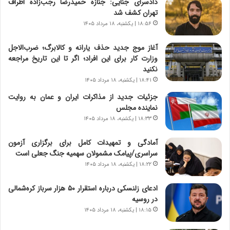
دادسرای جنایی: جنازه حمیدرضا رجب‌زاده اطراف
ا
ا
تهران کشف شد
ی
ر
ر
ی
۱۸:۵۶ | یکشنبه، ۱۸ مرداد ۱۴۰۵
ا
خ
ن‌
ا
آغاز موج جدید حذف یارانه و کالابرگ؛ ضرب‌الاجل
خ
ی
وزارت کار برای این افراد؛ اگر تا این تاریخ مراجعه
و
ر
نکنید
د
ا
۱۸:۴۱ | یکشنبه، ۱۸ مرداد ۱۴۰۵
ر
ن
جزئیات جدید از مذاکرات ایران و عمان به روایت
و
،
نماینده مجلس
ر
ه
۱۸:۳۳ | یکشنبه، ۱۸ مرداد ۱۴۰۵
و
ی
ش
چ
آمادگی و تمهیدات کامل برای برگزاری آزمون
ن
گ
سراسری/پیامک مشمولان سهمیه جنگ جعلی است
ا
ا
س
ه
۱۸:۲۲ | یکشنبه، ۱۸ مرداد ۱۴۰۵
ت
ج
|
ز
ادعای زلنسکی درباره استقرار ۵۰ هزار سرباز کره‌شمالی
ب
ا
در روسیه
ر
ی
۱۸:۱۵ | یکشنبه، ۱۸ مرداد ۱۴۰۵
ن
ن
ا
ج