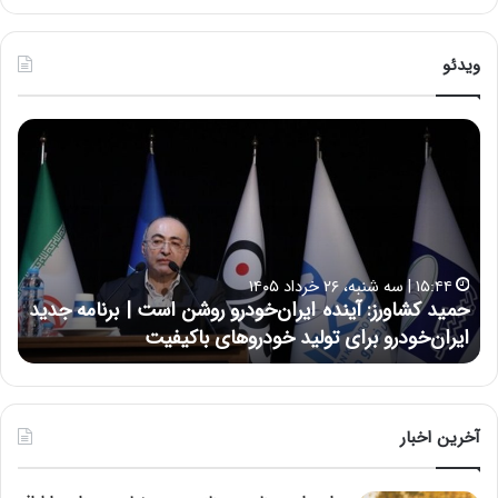
ویدئو
ح
ح
م
س
ی
ی
د
ن
ک
ع
ش
ل
ا
ا
۱۵:۴۴ | سه شنبه، ۲۶ خرداد ۱۴۰۵
و
ی
حمید کشاورز: آینده ایران‌خودرو روشن است | برنامه جدید
ح
ر
ی
ایران‌خودرو برای تولید خودروهای باکیفیت
ن
ز
:
:
د
آ
ر
ی
ط
ن
و
آخرین اخبار
د
ل
ه
ت