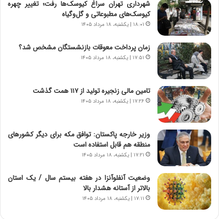
شهرداری تهران سراغ کیوسک‌ها رفت؛ تغییر چهره
م
ن
کیوسک‌های مطبوعاتی و گل‌وگیاه
ه
گ
۱۸:۰۱ | یکشنبه، ۱۸ مرداد ۱۴۰۵
ج
،
د
ن
زمان پرداخت معوقات بازنشستگان مشخص شد؟
ی
ت
۱۷:۵۱ | یکشنبه، ۱۸ مرداد ۱۴۰۵
د
و
ا
ا
ی
ن
تامین مالی زنجیره تولید از ۱۱۷ همت گذشت
ر
س
ا
ت
۱۷:۲۶ | یکشنبه، ۱۸ مرداد ۱۴۰۵
ن‌
ه
خ
د
و
ر
وزیر خارجه پاکستان: توافق مکه برای دیگر کشورهای
د
م
منطقه هم قابل استفاده است
ر
ق
۱۷:۲۱ | یکشنبه، ۱۸ مرداد ۱۴۰۵
و
ا
ب
ب
وضعیت آنفلوآنزا در هفته بیستم سال / یک استان
ر
ل
بالاتر از آستانه هشدار بالا
ا
چ
۱۷:۱۱ | یکشنبه، ۱۸ مرداد ۱۴۰۵
ی
ن
ت
ی