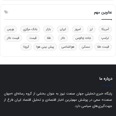
و
ن
ل
ق
عناوین مهم
ی
د
د
ر
خ
ت
آمریکا
ارز
امروز
ایران
بازار
بانک مرکزی
بورس
و
ی
د
ب
ترامپ
جاده چالوس
دلار
طلا
قیمت
قیمت دلار
ر
ا
و
ی
قیمت طلا
مسکن
هواشناسی
پیش بینی هوا
کرونا
ه
س
ا
ت
ی
د
ب
ا
درباره ما
ک
ی
ف
پایگاه خبری-تحلیلی جهان صنعت نیوز به عنوان بخشی از گروه رسانه‌ای «جهان
ی
صنعت» سعی در پوشش مهم‌ترین اخبار اقتصادی و تحلیل اقتصاد ایران فارغ از
ت
جهت‌گیری‌های سیاسی دارد.