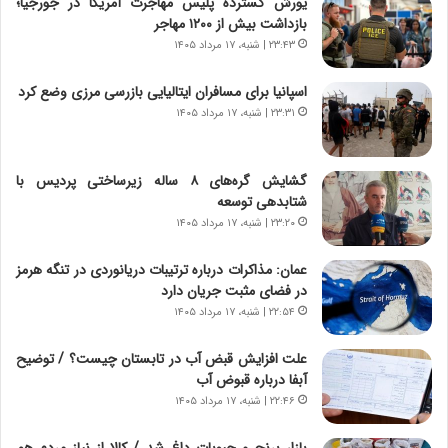
یورش گسترده پلیس مهاجرت آمریکا در جورجیا؛
ی
بازداشت بیش از ۱۲۰۰ مهاجر
ر
۲۳:۴۳ | شنبه، ۱۷ مرداد ۱۴۰۵
ا
ن
اسپانیا برای مسافران ایتالیایی بازرسی مرزی وضع کرد
،
۲۳:۳۱ | شنبه، ۱۷ مرداد ۱۴۰۵
ه
ی
چ
گشایش گره‌های ۸ ساله زیرساختی پردیس با
گ
شتابدهی توسعه
ا
۲۳:۲۰ | شنبه، ۱۷ مرداد ۱۴۰۵
ه
ج
عمان: مذاکرات درباره ترتیبات دریانوردی در تنگه هرمز
ز
در فضای مثبت جریان دارد
ا
ی
۲۲:۵۴ | شنبه، ۱۷ مرداد ۱۴۰۵
ن
ج
علت افزایش قبض آب در تابستان چیست؟ / توضیح
ن
آبفا درباره قبوض آب
گ
۲۲:۴۶ | شنبه، ۱۷ مرداد ۱۴۰۵
،
ن