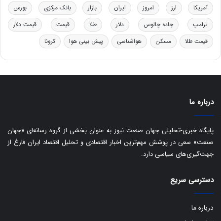
ت
آمریکا
ارز
امروز
ایران
بازار
بانک مرکزی
بورس
ی
ب
ترامپ
جاده چالوس
دلار
طلا
قیمت
قیمت دلار
ا
قیمت طلا
مسکن
هواشناسی
پیش بینی هوا
کرونا
ی
س
ت
د
درباره ما
پایگاه خبری-تحلیلی جهان صنعت نیوز به عنوان بخشی از گروه رسانه‌ای «جهان
صنعت» سعی در پوشش مهم‌ترین اخبار اقتصادی و تحلیل اقتصاد ایران فارغ از
جهت‌گیری‌های سیاسی دارد.
دسترسی سریع
درباره ما