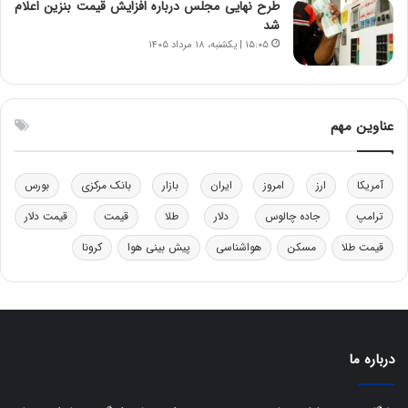
ب
ب
طرح نهایی مجلس درباره افزایش قیمت بنزین اعلام
ر
ل
شد
ا
چ
۱۵:۰۵ | یکشنبه، ۱۸ مرداد ۱۴۰۵
ی
ن
ت
ی
و
ن
ل
ق
عناوین مهم
ی
د
د
ر
خ
ت
آمریکا
ارز
امروز
ایران
بازار
بانک مرکزی
بورس
و
ی
د
ب
ترامپ
جاده چالوس
دلار
طلا
قیمت
قیمت دلار
ر
ا
قیمت طلا
مسکن
هواشناسی
پیش بینی هوا
کرونا
و
ی
ه
س
ا
ت
ی
د
ب
ا
درباره ما
ک
ی
ف