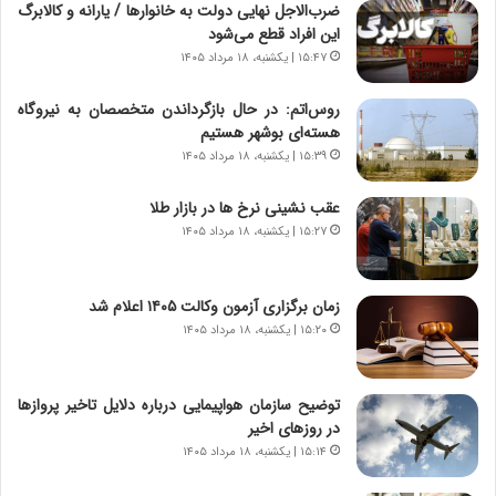
ضرب‌الاجل نهایی دولت به خانوارها / یارانه و کالابرگ
|
ز
این افراد قطع می‌شود
ب
ا
ر
۱۵:۴۷ | یکشنبه، ۱۸ مرداد ۱۴۰۵
ی
ن
ن
ا
ج
روس‌اتم: در حال بازگرداندن متخصصان به نیروگاه
م
ن
هسته‌ای بوشهر هستیم
ه
گ
۱۵:۳۹ | یکشنبه، ۱۸ مرداد ۱۴۰۵
ج
،
د
ن
عقب نشینی نرخ ها در بازار طلا
ی
ت
۱۵:۲۷ | یکشنبه، ۱۸ مرداد ۱۴۰۵
د
و
ا
ا
ی
ن
زمان برگزاری آزمون وکالت ۱۴۰۵ اعلام شد
ر
س
۱۵:۲۰ | یکشنبه، ۱۸ مرداد ۱۴۰۵
ا
ت
ن‌
ه
خ
د
توضیح سازمان هواپیمایی درباره دلایل تاخیر پروازها
و
ر
در روزهای اخیر
د
م
۱۵:۱۴ | یکشنبه، ۱۸ مرداد ۱۴۰۵
ر
ق
و
ا