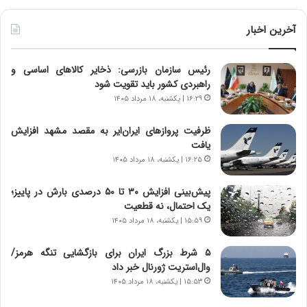
ی
ط
ن
و
آخرین اخبار
د
ل
ه
ت
رئیس سازمان بازرسی: ذخایر کالاهای اساسی و
ا
ا
راهبردی کشور باید تقویت شود
ی
ر
ر
ی
۱۶:۲۹ | یکشنبه، ۱۸ مرداد ۱۴۰۵
ا
خ
ن‌
ا
ظرفیت پروازهای ایران‌ایر به مقصد مشهد افزایش
خ
ی
یافت
و
ر
۱۶:۲۵ | یکشنبه، ۱۸ مرداد ۱۴۰۵
د
ا
ر
ن
پیش‌بینی افزایش ۳۰ تا ۵۰ درصدی بارش در پاییز؛
و
،
یک احتمال، نه قطعیت
ر
ه
۱۵:۵۹ | یکشنبه، ۱۸ مرداد ۱۴۰۵
و
ی
ش
چ
۵ شرط بزرگ ایران برای بازگشایی تنگه هرمز/
ن
گ
وال‌استریت ژورنال خبر داد
ا
ا
۱۵:۵۳ | یکشنبه، ۱۸ مرداد ۱۴۰۵
س
ه
ت
ج