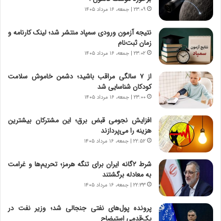
ر
ه
۲۳:۰۹ | جمعه، ۱۶ مرداد ۱۴۰۵
و
ی
ش
چ
نتیجه آزمون ورودی سمپاد منتشر شد؛ لینک کارنامه و
ن
گ
زمان ثبت‌نام
ا
ا
۲۳:۰۲ | جمعه، ۱۶ مرداد ۱۴۰۵
س
ه
ت
ج
از ۷ سالگی مراقب باشید؛ دشمن خاموش سلامت
|
ز
کودکان شناسایی شد
ب
ا
ر
۲۳:۰۰ | جمعه، ۱۶ مرداد ۱۴۰۵
ی
ن
ن
ا
ج
افزایش نجومی قبض برق؛ این مشترکان بیشترین
م
ن
هزینه را می‌پردازند
ه
گ
۲۲:۵۲ | جمعه، ۱۶ مرداد ۱۴۰۵
ج
،
د
ن
شرط ۲گانه ایران برای تنگه هرمز؛ تحریم‌ها و غرامت
ی
ت
به معادله برگشتند
د
و
۲۲:۳۳ | جمعه، ۱۶ مرداد ۱۴۰۵
ا
ا
ی
ن
پرونده پول‌های نفتی جنجالی شد؛ وزیر نفت در
ر
س
یک‌قدمی استیضاح