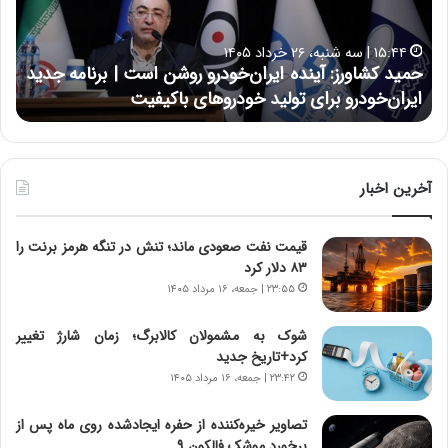
ش
ل
ا
ا
۱۵:۴۴ | سه شنبه، ۲۶ خرداد ۱۴۰۵
و
ی
حمید کشاورز: آینده ایران‌خودرو روشن است | برنامه جدید
ح
ر
ی
ایران‌خودرو برای تولید خودروهای باکیفیت
ن
ز
:
:
د
آ
ر
ی
ط
ن
و
آخرین اخبار
د
ل
ه
ت
قیمت نفت صعودی ماند؛ تنش در تنگه هرمز برنت را
ا
ا
۸۳ دلار کرد
ی
ر
ر
ی
۲۳:۵۵ | جمعه، ۱۶ مرداد ۱۴۰۵
ا
خ
ن‌
ا
شوک به مشمولان کالابرگ؛ زمان شارژ تغییر
خ
ی
کرد+تاریخ جدید
و
ر
۲۳:۴۲ | جمعه، ۱۶ مرداد ۱۴۰۵
د
ا
ر
ن
تصاویر خیره‌کننده از حفره ایجادشده روی ماه پس از
و
،
برخورد موشک فالکون ۹