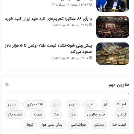
ا
ت
۲۲:۲۶ | جمعه، ۱۶ مرداد ۱۴۰۵
ن‌
ه
خ
د
با رأی ۸۶ سناتور؛ تحریم‌های تازه علیه ایران کلید خورد
و
ر
۲۲:۲۰ | جمعه، ۱۶ مرداد ۱۴۰۵
د
م
ر
ق
و
ا
ب
ب
پیش‌بینی شوکه‌کننده قیمت طلا؛ اونس تا ۵ هزار دلار
ر
ل
صعود می‌کند
ا
چ
۲۲:۱۷ | جمعه، ۱۶ مرداد ۱۴۰۵
ی
ن
ت
ی
و
ن
ل
ق
عناوین مهم
ی
د
د
ر
خ
ت
آمریکا
ارز
امروز
ایران
بازار
بانک مرکزی
بورس
و
ی
د
ب
ترامپ
جاده چالوس
دلار
طلا
قیمت
قیمت دلار
ر
ا
قیمت طلا
مسکن
هواشناسی
پیش بینی هوا
کرونا
و
ی
ه
س