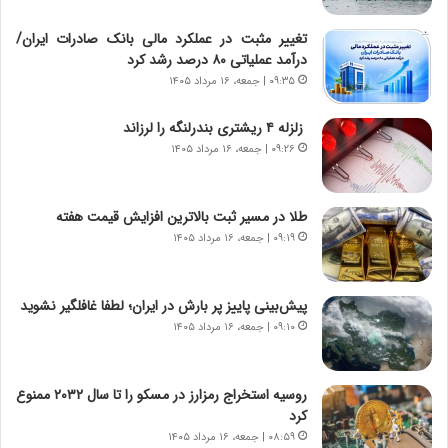
خ
ر
ا
م
تغییر مثبت در عملکرد مالی بانک صادرات ایران/
ی
د
درآمد عملیاتی ۸۰ درصد رشد کرد
ر
ر
۰۹:۳۵ | جمعه، ۱۶ مرداد ۱۴۰۵
ا
ا
ن
ق
زلزله ۴ ریشتری بندرلنگه را لرزاند
،
ت
۰۹:۲۶ | جمعه، ۱۶ مرداد ۱۴۰۵
ه
ص
ی
ا
چ
د
طلا در مسیر ثبت بالاترین افزایش قیمت هفته
گ
ا
۰۹:۱۹ | جمعه، ۱۶ مرداد ۱۴۰۵
ا
ی
ه
ر
ج
ا
پیش‌بینی پاییز پر بارش در ایران؛ لطفا غافلگیر نشوید
ز
ن
ا
۰۹:۱۰ | جمعه، ۱۶ مرداد ۱۴۰۵
|
ی
ا
ن
ع
ج
ت
روسیه استخراج رمزارز در مسکو را تا سال ۲۰۳۲ ممنوع
ن
م
کرد
گ
ا
۰۸:۵۹ | جمعه، ۱۶ مرداد ۱۴۰۵