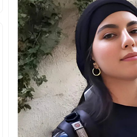
ا
و
ر
م
ی
ا
ن
ه
؛
ب
ا
ز
ن
د
ه
پ
ن
ه
ا
ن
ی