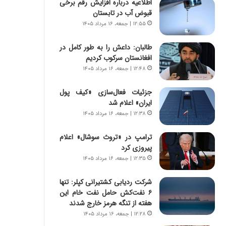
اطلاعیه درباره افزایش رقم برخی
س
ه
قبوض آب در تابستان
ت
ج
|
ز
۱۲:۵۵ | جمعه، ۱۶ مرداد ۱۴۰۵
ب
ا
ر
ی
طالبان: داعش را به طور کامل در
ن
ن
افغانستان سرکوب کردیم
ا
ج
۱۲:۴۸ | جمعه، ۱۶ مرداد ۱۴۰۵
م
ن
ه
گ
جزئیات فعال‌سازی «کیف پول
ج
،
ایران» اعلام شد
د
ن
۱۲:۳۸ | جمعه، ۱۶ مرداد ۱۴۰۵
ی
ت
د
و
ترامپ در «تروث سوشال» اعلام
ا
ا
پیروزی کرد
ی
ن
۱۲:۳۵ | جمعه، ۱۶ مرداد ۱۴۰۵
ر
س
ا
ت
شرکت ردیابی کشتیرانی کپلر: تنها
ن‌
ه
۶ نفت‌کش حامل نفت خام این
خ
د
هفته از تنگه هرمز خارج شدند
و
ر
د
م
۱۲:۲۸ | جمعه، ۱۶ مرداد ۱۴۰۵
ر
ق