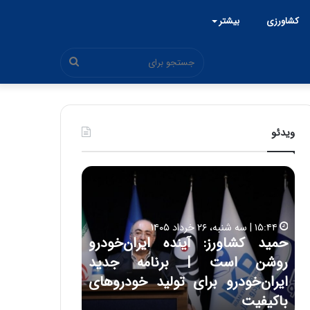
کشاورزی
بیشتر
جستجو
برای
ویدئو
ح
ح
م
س
ی
ی
د
ن
۱۵:۴۴ | سه شنبه، ۲۶ خرداد ۱۴۰۵
ک
ع
حمید کشاورز: آینده ایران‌خودرو
ش
ل
۱۷:۳۹ | سه شنبه، ۲۲ اردیبهشت ۱۴۰۵
روشن است | برنامه جدید
حسین علایی: 
ا
ا
و
ی
ه
ایران‌خودرو برای تولید خودروهای
هیچگاه جز ای
ر
ی
باکیفیت
مقابل چنین ق
ز
: