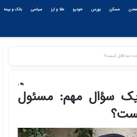
عدن
مسکن
بورس
خودرو
طلا و ارز
سیاسی
بانک و بیمه
اخت دیه قاتل کیست؟
چ
ی
۰
ن
 یک سؤال مهم: مسئول
و
ب
یست؟
ح
ر
۱۲:۱۸ | دوشنبه، ۱۸ اسفند ۱۴۰۴
ا
چین و بحران خاورمیانه؛ بازند
ن
پنهان یا برنده بزرگ؟
خ