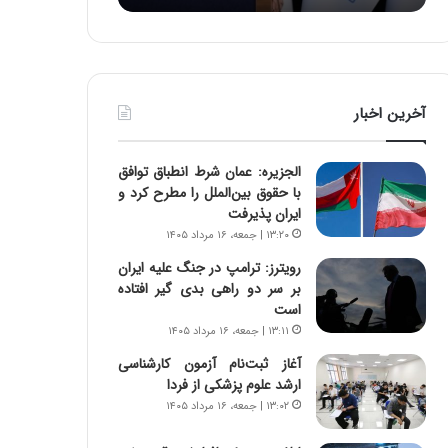
:
د
آ
ر
ی
ط
ن
و
د
ل
آخرین اخبار
ه
ت
ا
ا
ی
ر
الجزیره: عمان شرط انطباق توافق
ر
ی
با حقوق بین‌الملل را مطرح کرد و
ا
خ
ایران پذیرفت
ن‌
ا
۱۳:۲۰ | جمعه، ۱۶ مرداد ۱۴۰۵
خ
ی
و
ر
رویترز: ترامپ در جنگ علیه ایران
د
ا
بر سر دو راهی بدی گیر افتاده
ر
ن
است
و
،
۱۳:۱۱ | جمعه، ۱۶ مرداد ۱۴۰۵
ر
ه
آغاز ثبت‌نام‌ آزمون کارشناسی
و
ی
ارشد علوم پزشکی از فردا
ش
چ
۱۳:۰۲ | جمعه، ۱۶ مرداد ۱۴۰۵
ن
گ
ا
ا