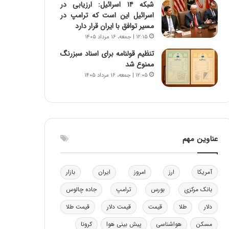
شبکه ۱۴ اسرائیل: ارزیابی در
و
ا
اسرائیل این است که ترامپ در
ب
ب
مسیر توافق با ایران قرار دارد
ر
ل
۱۲:۱۵ | جمعه، ۱۶ مرداد ۱۴۰۵
ا
چ
ی
ن
تنظیم قولنامه برای اسناد سبزرنگ
ت
ی
ممنوع شد
و
ن
۱۲:۰۵ | جمعه، ۱۶ مرداد ۱۴۰۵
ل
ق
ی
د
د
ر
خ
ت
و
ی
عناوین مهم
د
ب
ر
ا
و
ی
ه
س
آمریکا
ارز
امروز
ایران
بازار
ا
ت
بانک مرکزی
بورس
ترامپ
جاده چالوس
ی
د
ب
دلار
طلا
قیمت
قیمت دلار
قیمت طلا
ا
ک
مسکن
هواشناسی
پیش بینی هوا
کرونا