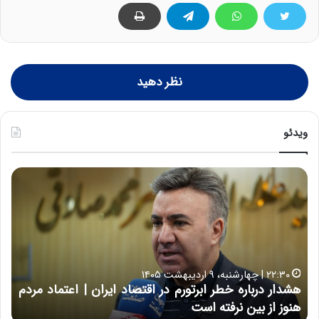
نظر دهید
ویدئو
ه
خ
ش
س
د
ا
ا
ر
ر
ت
د
ب
ر
ه
خ
۲۲:۳۰ | چهارشنبه، ۹ اردیبهشت ۱۴۰۵
ب
ب
هشدار درباره خطر ابرتورم در اقتصاد ایران | اعتماد مردم
ح
ا
خ
هنوز از بین نرفته است
از ش
ر
ش‌