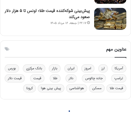
ن
ه
ن
ی
پیش‌بینی شوکه‌کننده قیمت طلا؛ اونس تا ۵ هزار دلار
ر
و
صعود می‌کند
ف
ن
۲۲:۱۷ | جمعه، ۱۶ مرداد ۱۴۰۵
ت
ی
ه
|
ا
د
س
ب
عناوین مهم
ت
ی
ر
ک
آمریکا
ارز
امروز
ایران
بازار
بانک مرکزی
بورس
ل
ا
ترامپ
جاده چالوس
دلار
طلا
قیمت
قیمت دلار
ت
قیمت طلا
مسکن
هواشناسی
پیش بینی هوا
کرونا
ا
ق
ا
ی
ر
ا
ن