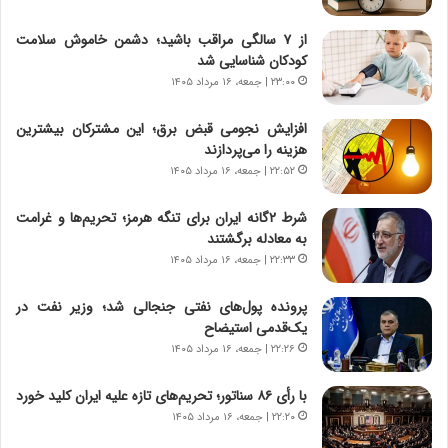
ر
ی
ا
ر
از ۷ سالگی مراقب باشید؛ دشمن خاموش سلامت
ن
ا
کودکان شناسایی شد
|
ن
ا
۲۳:۰۰ | جمعه، ۱۶ مرداد ۱۴۰۵
د
ع
ر
ت
پ
افزایش نجومی قبض برق؛ این مشترکان بیشترین
م
ی
هزینه را می‌پردازند
ا
ح
۲۲:۵۲ | جمعه، ۱۶ مرداد ۱۴۰۵
د
م
م
ل
شرط ۲گانه ایران برای تنگه هرمز؛ تحریم‌ها و غرامت
ر
ه
به معادله برگشتند
د
آ
۲۲:۳۳ | جمعه، ۱۶ مرداد ۱۴۰۵
م
م
ه
ر
پرونده پول‌های نفتی جنجالی شد؛ وزیر نفت در
ن
ی
یک‌قدمی استیضاح
و
ک
۲۲:۲۶ | جمعه، ۱۶ مرداد ۱۴۰۵
ز
ا
ا
ی
با رأی ۸۶ سناتور؛ تحریم‌های تازه علیه ایران کلید خورد
ز
ی
۲۲:۲۰ | جمعه، ۱۶ مرداد ۱۴۰۵
ب
–
ی
ص