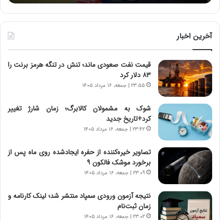
ه
ه
خ
ا
ط
ی
ر
ی
آخرین اخبار
ا
ا
ب
ز
قیمت نفت صعودی ماند؛ تنش در تنگه هرمز برنت را
ر
س
۸۳ دلار کرد
ت
ا
و
خ
۲۳:۵۵ | جمعه، ۱۶ مرداد ۱۴۰۵
ر
ت
م
م
شوک به مشمولان کالابرگ؛ زمان شارژ تغییر
د
ا
کرد+تاریخ جدید
ر
ن‌
۲۳:۴۲ | جمعه، ۱۶ مرداد ۱۴۰۵
ا
ه
ق
ا
تصاویر خیره‌کننده از حفره ایجادشده روی ماه پس از
ت
ی
برخورد موشک فالکون ۹
ص
ا
۲۳:۰۹ | جمعه، ۱۶ مرداد ۱۴۰۵
ا
ت
د
ا
نتیجه آزمون ورودی سمپاد منتشر شد؛ لینک کارنامه و
ا
ق
زمان ثبت‌نام
ی
ا
۲۳:۰۲ | جمعه، ۱۶ مرداد ۱۴۰۵