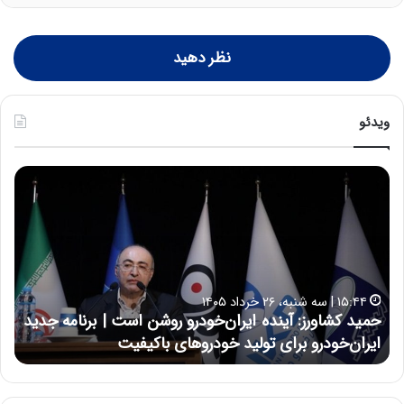
نظر دهید
ویدئو
ح
ح
م
س
ی
ی
د
ن
ک
ع
ش
ل
ا
ا
۱۵:۴۴ | سه شنبه، ۲۶ خرداد ۱۴۰۵
و
ی
حمید کشاورز: آینده ایران‌خودرو روشن است | برنامه جدید
ح
ر
ی
ایران‌خودرو برای تولید خودروهای باکیفیت
ن
ز
:
:
د
آ
ر
ی
ط