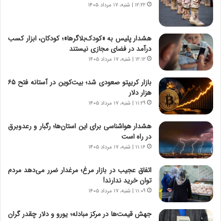
ب
۱۲:۲۲ | شنبه، ۱۷ مرداد ۱۴۰۵
ا
ر
ی
ن
ن
ا
ج
هشدار پلیس به «کودک‌بلاگرها»؛ کودکان، ابزار کسب
م
ن
درآمد در فضای مجازی نیستند
ه
گ
۱۲:۱۲ | شنبه، ۱۷ مرداد ۱۴۰۵
ج
،
د
ن
بازار کریپتو صعودی شد؛ بیت‌کوین در آستانه فتح ۶۵
ی
ت
هزار دلار
د
و
۱۱:۲۹ | شنبه، ۱۷ مرداد ۱۴۰۵
ا
ا
ی
ن
هشدار هواشناسی برای این استان‌ها؛ رگبار و رعدوبرق
ر
س
در راه است
ا
ت
۱۱:۱۶ | شنبه، ۱۷ مرداد ۱۴۰۵
ن‌
ه
خ
د
اتفاق عجیب در بازار مرغ؛ مرغدار ضرر می‌دهد مردم
و
ر
توان خرید ندارند!
د
م
۱۱:۰۹ | شنبه، ۱۷ مرداد ۱۴۰۵
ر
ق
و
ا
ب
ب
جهش قیمت‌ها در مرکز مبادله؛ یورو و دلار چقدر گران