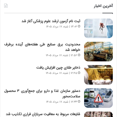
ن
و
آخرین اخبار
د
ل
ه
ت
ثبت نام آزمون ارشد علوم پزشکی آغاز شد
ا
ا
ی
ر
۱۳:۰۴ | شنبه، ۱۷ مرداد ۱۴۰۵
ر
ی
ا
خ
ن‌
ا
محدودیت‌ برق صنایع طی هفته‌های آینده برطرف
خ
ی
خواهد شد
و
ر
۱۲:۵۶ | شنبه، ۱۷ مرداد ۱۴۰۵
د
ا
ر
ن
ذخایر طلای چین افزایش یافت
و
،
۱۲:۴۵ | شنبه، ۱۷ مرداد ۱۴۰۵
ر
ه
و
ی
ش
چ
دستور سازمان غذا و دارو برای جمع‌آوری ۳ محصول
ن
گ
سلامت‌محور
ا
ا
۱۲:۳۳ | شنبه، ۱۷ مرداد ۱۴۰۵
س
ه
ت
ج
شایعات مربوط به معافیت سربازان فراری تکذیب شد
|
ز