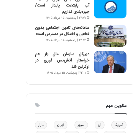
آب پایتخت پایدار است/
و
ا
جیره‌بندی نداریم
ب
ب
ر
ل
۲۲:۳۱ | پنجشنبه، ۱۵ مرداد ۱۴۰۵
ا
چ
سامانه‌های تامین اجتماعی بدون
ی
ن
قطعی و اختلال در دسترس است
ت
ی
۲۲:۲۲ | پنجشنبه، ۱۵ مرداد ۱۴۰۵
و
ن
ل
ق
دبیرکل سازمان ملل باز هم
ی
د
خواستار آتش‌بس فوری در
د
ر
اوکراین شد
خ
ت
۲۲:۱۱ | پنجشنبه، ۱۵ مرداد ۱۴۰۵
و
ی
د
ب
ر
ا
و
ی
ه
س
عناوین مهم
ا
ت
ی
د
ب
ا
آمریکا
ارز
امروز
ایران
بازار
ک