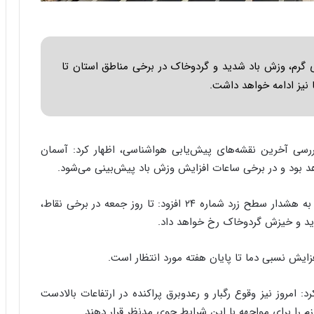
ا
ب
ر
ن
د
 گرم، وزش باد شدید و گردوخاک در برخی مناطق استان تا
ه
 نیز ادامه خواهد داشت.
ب
ز
ر
گ
ررسی آخرین نقشه‌های پیش‌یابی هواشناسی، اظهار کرد: آسمان
؟
د بود و در برخی ساعات افزایش وزش باد پیش‌بینی می‌شود.
وی که مدیرکل هواشناسی استان تهران است، با اشاره به هشدار سطح زرد شماره ۲۴ افزود: تا روز جمعه در برخی نقاط،
دید و خیزش گردوخاک رخ خواهد داد.
زایش نسبی دما تا پایان هفته مورد انتظار است.
مروز نیز وقوع رگبار و رعدوبرق پراکنده در ارتفاعات بالادست
زم را برای مواجهه با این شرایط جوی مدنظر قرار دهند.