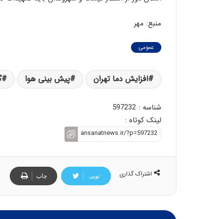
منبع: مهر
عمومی
افزایش دما تهران
پیش بینی هوا
گ
شناسه : 597232
لینک کوتاه :
اشتراک گذاری
تویی
چاپ
تر