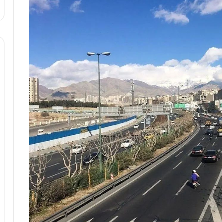
ا
و
ر
م
ی
ا
ن
ه
؛
ب
ا
ز
ن
د
ه
پ
ن
ه
ا
ن
ی