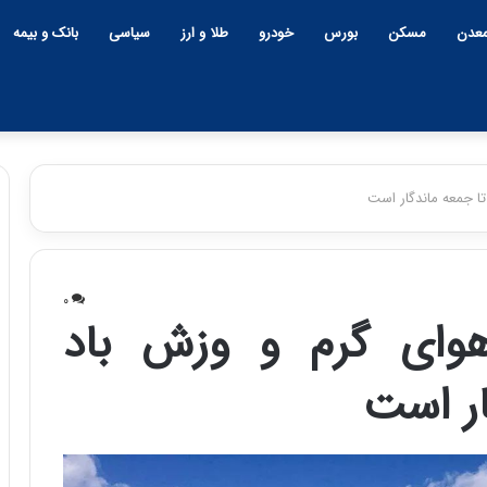
عدن
مسکن
بورس
خودرو
طلا و ارز
سیاسی
بانک و بیمه
ا جمعه ماندگار است
چ
ی
۰
ن
هوای گرم و وزش باد
و
ب
ار است
ح
ر
۱۲:۱۸ | دوشنبه، ۱۸ اسفند ۱۴۰۴
ا
چین و بحران خاورمیانه؛ بازند
ن
پنهان یا برنده بزرگ؟
خ