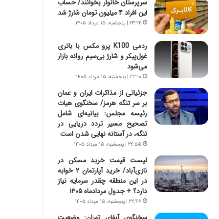
سرپرستان خانوار بخوانند/ حساب
س
ه
این افراد ۴ میلیون تومان شارژ شد
ت
ج
|
ز
۲۳:۲۲ | پنجشنبه، ۱۵ مرداد ۱۴۰۵
ب
ا
ر
ی
ردمی K100 پرو مکس با باتری
ن
ن
غول‌پیکر و شارژ بی‌سیم روانه بازار
ا
ج
می‌شود
م
ن
۲۳:۱۰ | پنجشنبه، ۱۵ مرداد ۱۴۰۵
ه
گ
جزئیاتی از مذاکرات ایران و عمان
ج
،
بر سر تنگه هرمز/ سخنگوی هیات
د
ن
رئیسه مجلس: بیانیه‌ای شامل
ی
ت
تصحیح مسیر تردد دریایی در
د
و
تنگه، در آستانه نهایی شدن است
ا
ا
۲۲:۵۵ | پنجشنبه، ۱۵ مرداد ۱۴۰۵
ی
ن
ر
س
لیست قیمت خرید مسکن در
ا
ت
نازی‌آباد/ خرید آپارتمان ۲ خوابه
ن‌
ه
در این منطقه چقدر سرمایه نیاز
خ
د
دارد؟ + جدول مردادماه ۱۴۰۵
و
ر
۲۲:۴۶ | پنجشنبه، ۱۵ مرداد ۱۴۰۵
د
م
سخنگوی آبفای تهران: وضعیت
ر
ق