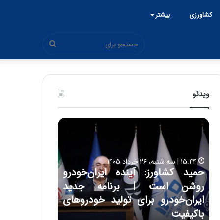
کشاورزی
بیشتر
جستجو
برای
ویدئو
ح
ح
م
س
ی
ی
د
ن
۱۵:۴۴ | سه شنبه، ۲۶ خرداد ۱۴۰۵
ک
ع
حمید کشاورز: آینده ایران‌خودرو
ش
ل
۱۷:۳۹ | سه شنبه، ۲۲ اردیبهشت ۱۴۰۵
روشن است | برنامه جدید
حسین علایی: 
ا
ا
و
ی
ه
ایران‌خودرو برای تولید خودروهای
هیچگاه جز ای
ر
ی
باکیفیت
مقابل چنین ق
ز
: