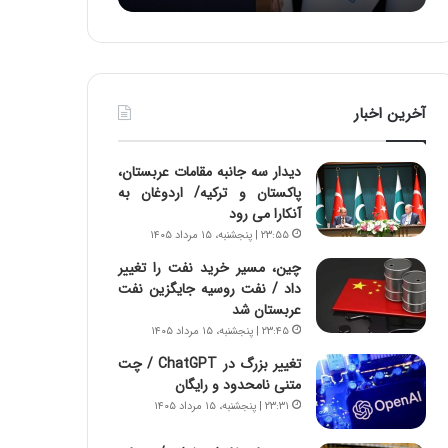
:
د
آ
ر
ی
ط
ن
و
د
ل
آخرین اخبار
ه
ت
ا
ا
ی
ر
دیدار سه جانبه مقامات عربستان،
ر
ی
پاکستان و ترکیه/ اردوغان به
ا
خ
آنکارا می رود
ن‌
ا
۲۳:۵۵ | پنجشنبه، ۱۵ مرداد ۱۴۰۵
خ
ی
و
ر
چین، مسیر خرید نفت را تغییر
د
ا
داد / نفت روسیه جایگزین نفت
ر
ن
عربستان شد
و
،
۲۳:۴۵ | پنجشنبه، ۱۵ مرداد ۱۴۰۵
ر
ه
تغییر بزرگ در ChatGPT / چت
و
ی
متنی نامحدود و رایگان
ش
چ
۲۳:۳۱ | پنجشنبه، ۱۵ مرداد ۱۴۰۵
ن
گ
ا
ا