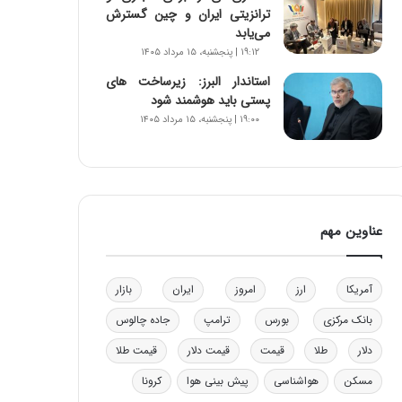
ترانزیتی ایران و چین گسترش
و
می‌یابد
ب
۱۹:۱۲ | پنجشنبه، ۱۵ مرداد ۱۴۰۵
ر
ا
استاندار البرز: زیرساخت های
ی
پستی باید هوشمند شود
ت
۱۹:۰۰ | پنجشنبه، ۱۵ مرداد ۱۴۰۵
و
ل
ی
د
خ
و
عناوین مهم
د
ر
و
آمریکا
ارز
امروز
ایران
بازار
ه
ا
بانک مرکزی
بورس
ترامپ
جاده چالوس
ی
دلار
طلا
قیمت
قیمت دلار
قیمت طلا
ب
ا
مسکن
هواشناسی
پیش بینی هوا
کرونا
ک