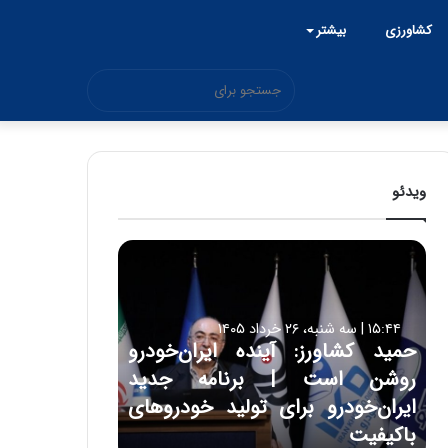
کشاورزی
بیشتر
جستجو
برای
ویدئو
ح
م
ی
د
۱۵:۴۴ | سه شنبه، ۲۶ خرداد ۱۴۰۵
ک
حمید کشاورز: آینده ایران‌خودرو
ش
روشن است | برنامه جدید
ا
و
ایران‌خودرو برای تولید خودروهای
ر
باکیفیت
ز