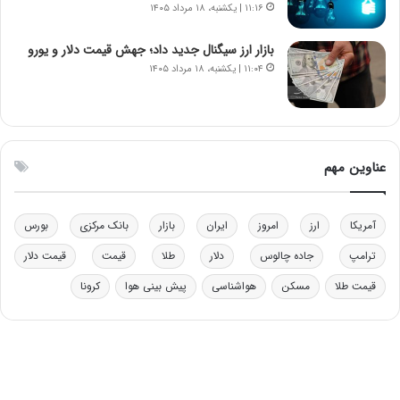
۱۱:۱۶ | یکشنبه، ۱۸ مرداد ۱۴۰۵
ق
ا
ب
بازار ارز سیگنال جدید داد؛ جهش قیمت دلار و یورو
ل
۱۱:۰۴ | یکشنبه، ۱۸ مرداد ۱۴۰۵
چ
ن
ی
ن
ق
عناوین مهم
د
ر
ت
آمریکا
ارز
امروز
ایران
بازار
بانک مرکزی
بورس
ی
ب
ترامپ
جاده چالوس
دلار
طلا
قیمت
قیمت دلار
ا
قیمت طلا
مسکن
هواشناسی
پیش بینی هوا
کرونا
ی
س
ت
د