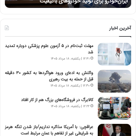
نتوانسته در مقابل چنین قدرتی بایستد
:
د
ر
ط
و
آخرین اخبار
ل
ت
مهلت ثبت‌نام در ۵ آزمون علوم پزشکی دوباره تمدید
ا
شد
ر
ی
۱۲:۴۱ | یکشنبه، ۱۸ مرداد ۱۴۰۵
خ
ا
واکنش به ادعای ورود هواگردها به کشور ۳۰ دقیقه
ی
قبل از حمله به بیت رهبری
ر
۱۲:۳۰ | یکشنبه، ۱۸ مرداد ۱۴۰۵
ا
ن
کالابرگ در فروشگاه‌های بزرگ هم از کار افتاد
،
۱۲:۲۲ | یکشنبه، ۱۸ مرداد ۱۴۰۵
ه
ی
چ
عراقچی: با آمریکا مذاکره نداریم/باز شدن تنگه هرمز
گ
به شرایطی غیر از تفاهم با عمان مرتبط است
ا