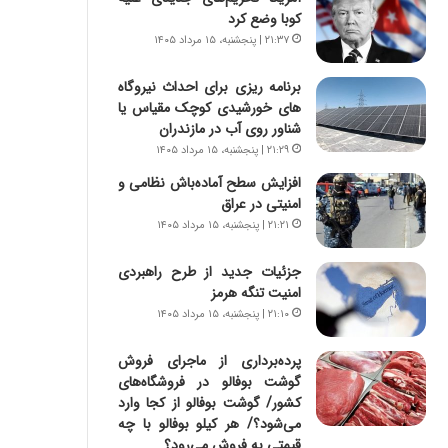
ه
ر
کوبا وضع کرد
ج
ا
۲۱:۳۷ | پنجشنبه، ۱۵ مرداد ۱۴۰۵
ز
ن
ا
|
برنامه ریزی برای احداث نیروگاه
ی
ا
های خورشیدی کوچک مقیاس یا
ن
ع
شناور روی آب در مازندران
ج
ت
ن
۲۱:۲۹ | پنجشنبه، ۱۵ مرداد ۱۴۰۵
م
گ
ا
افزایش سطح آماده‌باش نظامی و
،
د
امنیتی در عراق
ن
م
۲۱:۲۱ | پنجشنبه، ۱۵ مرداد ۱۴۰۵
ت
ر
و
د
جزئیات جدید از طرح راهبردی
ا
م
امنیت تنگه هرمز
ن
ه
۲۱:۱۰ | پنجشنبه، ۱۵ مرداد ۱۴۰۵
س
ن
ت
و
پرده‌برداری از ماجرای فروش
ه
ز
گوشت بوفالو در فروشگاه‌های
د
ا
کشور/ گوشت بوفالو از کجا وارد
ر
ز
می‌شود؟/ هر کیلو بوفالو با چه
م
ب
قیمتی به فروش می‌رود؟
ق
ی