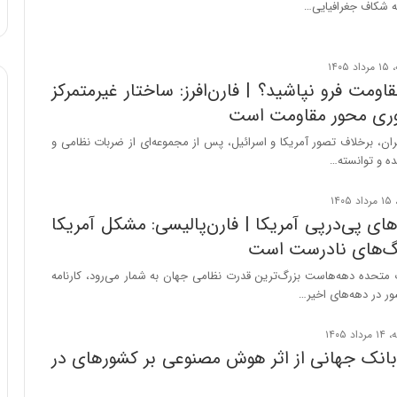
که شکاف جغرافیایی…
:
آ
ی
ن
د
اومت فرو نپاشید؟ | فارن‌افرز: ساختار غیرمتمرکز
ه
وری محور مقاومت است
ا
ی
ران، برخلاف تصور آمریکا و اسرائیل، پس از مجموعه‌ای از ضربات نظامی و
ر
ه و توانسته…
ا
ن‌
خ
ی پی‌درپی آمریکا | فارن‌پالیسی: مشکل آمریکا
و
گ‌های نادرست است
د
ر
ت متحده دهه‌هاست بزرگ‌ترین قدرت نظامی جهان به شمار می‌رود، کارنامه
و
ر در دهه‌های اخیر…
ر
و
ش
انک جهانی از اثر هوش مصنوعی بر کشورهای در
ن
ا