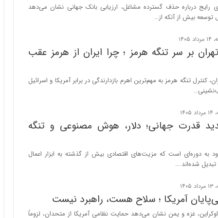
س
ای رایج درباره حذف گسترده مشاغل، ارزیابی بانک جهانی نشان می‌دهد
ت
 توسعه بیش از آنکه از…
|
ب
ر
هران بر سر تنگه هرمز ؛ چرا ایران از هرمز عقب
ن
ا
م
ران، کنترل تنگه هرمز به مهم‌ترین اهرم بازدارندگی در برابر آمریکا و اسرائیل
ه
‌نشینی…
ج
د
ی
ید قدرت جهانی؛ دلار، هوش مصنوعی و تنگه
د
ا
ی
د به دوره‌ای است که مزیت‌های اقتصادی بیش از گذشته به ابزار اعمال
ر
تبدیل شده‌اند.…
ا
ن‌
خ
‌پایان آمریکا ؛ سلاح هست، راهبرد نیست
و
د
کراین، غزه و یمن نشان می‌دهد حمایت نظامی آمریکا از متحدان، لزوماً
ر