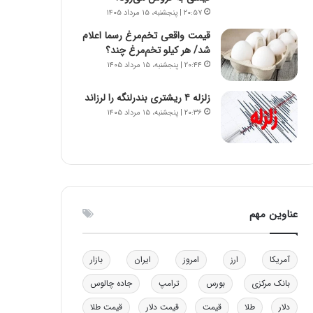
ا
ن
۲۰:۵۷ | پنجشنبه، ۱۵ مرداد ۱۴۰۵
ب
ن
قیمت واقعی تخم‌مرغ رسما اعلام
ل
ر
شد/ هر کیلو تخم‌مرغ چند؟
چ
ف
۲۰:۴۴ | پنجشنبه، ۱۵ مرداد ۱۴۰۵
ن
ت
ی
ه
زلزله ۴ ریشتری بندرلنگه را لرزاند
ن
ا
۲۰:۳۶ | پنجشنبه، ۱۵ مرداد ۱۴۰۵
ق
س
د
ت
ر
ت
ی
ب
ا
عناوین مهم
ی
س
ت
آمریکا
ارز
امروز
ایران
بازار
د
بانک مرکزی
بورس
ترامپ
جاده چالوس
دلار
طلا
قیمت
قیمت دلار
قیمت طلا