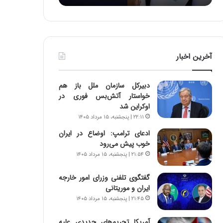
د
ه
ر
خ
ط
ط
و
ر
ل
ا
آخرین اخبار
ت
ب
ا
ر
ر
ت
دبیرکل سازمان ملل باز هم
ی
و
خواستار آتش‌بس فوری در
خ
ر
اوکراین شد
ا
م
۲۲:۱۱ | پنجشنبه، ۱۵ مرداد ۱۴۰۵
ی
د
ر
ر
ادعای ترامپ: اوضاع در ایران
ا
ا
خوب پیش می‌رود
ن
ق
۲۱:۵۴ | پنجشنبه، ۱۵ مرداد ۱۴۰۵
،
ت
ه
ص
گفتگوی تلفنی وزرای امور خارجه
ی
ا
ایران و موریتانی
چ
د
۲۱:۴۵ | پنجشنبه، ۱۵ مرداد ۱۴۰۵
گ
ا
ا
ی
آمریکا تحریم‌های جدیدی علیه