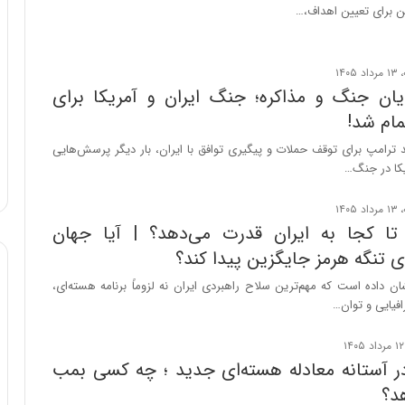
تن برای تعیین اهداف،…
و
ب
ر
ا
یان جنگ و مذاکره؛ جنگ ایران و آمریکا برای
ی
ت
مام شد!
و
د ترامپ برای توقف حملات و پیگیری توافق با ایران، بار دیگر پرسش‌هایی
ل
ریکا در جنگ…
ی
د
خ
و
تا کجا به ایران قدرت می‌دهد؟ | آیا جهان
د
ای تنگه هرمز جایگزین پیدا کند؟
ر
و
 داده است که مهم‌ترین سلاح راهبردی ایران نه لزوماً برنامه هسته‌ای،
ه
فیایی و توان…
ا
ی
ب
در آستانه معادله هسته‌ای جدید ؛ چه کسی بمب
ا
د؟
ک