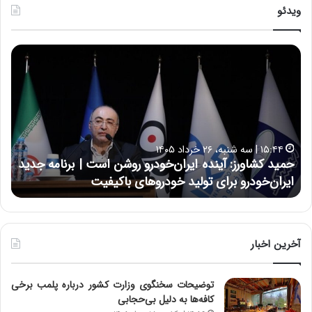
ویدئو
ح
س
ی
ن
ع
ل
ا
رداد ۱۴۰۵
۱۷:۳۹ | سه شنبه، ۲۲ اردیبهشت ۱۴۰۵
ی
شاورز: آینده ایران‌خودرو روشن است | برنامه جدید
حسین علای
ی
‌خودرو برای تولید خودروهای باکیفیت
نتوانسته د
:
د
ر
ط
و
آخرین اخبار
ل
ت
توضیحات سخنگوی وزارت کشور درباره پلمب برخی
ا
کافه‌ها به دلیل بی‌حجابی
ر