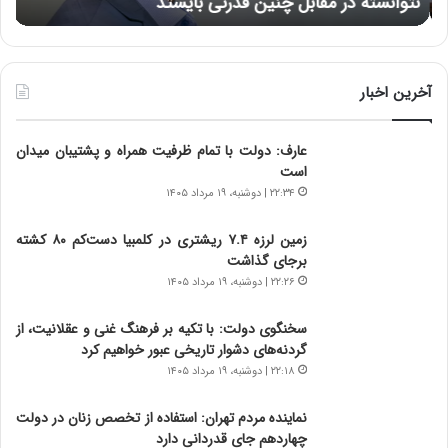
نتوانسته در مقابل چنین قدرتی بایستد
ه
:
ر
د
ه
ر
خ
ط
ط
و
ر
آخرین اخبار
ل
ا
ت
ب
عارف: دولت با تمام ظرفیت همراه و پشتیبان میدان
ا
ر
است
ر
ت
ی
و
۲۲:۳۴ | دوشنبه، ۱۹ مرداد ۱۴۰۵
خ
ر
ا
م
زمین لرزه ۷.۴ ریشتری در کلمبیا دست‌کم ۸۰ کشته
ی
د
برجای گذاشت
ر
ر
۲۲:۲۶ | دوشنبه، ۱۹ مرداد ۱۴۰۵
ا
ا
ن
ق
سخنگوی دولت: با تکیه بر فرهنگ غنی و عقلانیت، از
،
ت
گردنه‌های دشوار تاریخی عبور خواهیم کرد
ه
ص
۲۲:۱۸ | دوشنبه، ۱۹ مرداد ۱۴۰۵
ی
ا
چ
د
نماینده مردم تهران: استفاده از تخصص زنان در دولت
گ
ا
چهاردهم جای قدردانی دارد
ا
ی