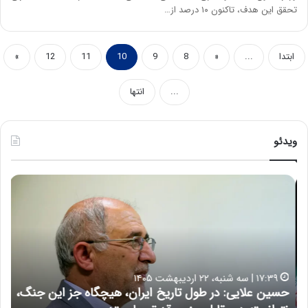
تحقق این هدف، تاکنون ۱۰ درصد از…
ابتدا
...
«
8
9
10
11
12
»
...
انتها
ویدئو
ح
ه
س
ش
ی
د
ن
ا
ع
ر
ل
د
ا
ر
۱۷:۳۹ | سه شنبه، ۲۲ اردیبهشت ۱۴۰۵
ی
ب
حسین علایی: در طول تاریخ ایران، هیچگاه جز این جنگ،
ه
ی
ا