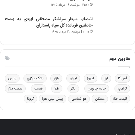
ق
ی
۲۱:۲۰ | دوشنبه، ۱۹ مرداد ۱۴۰۵
ا
ن
ب
ن
انتصاب سردار سرلشکر مصطفی ایزدی به سِمت
ل
ر
جانشین فرمانده کل سپاه پاسداران
چ
ف
۲۱:۱۱ | دوشنبه، ۱۹ مرداد ۱۴۰۵
ن
ت
ی
ه
ن
ا
ق
س
عناوین مهم
د
ت
ر
ت
آمریکا
ارز
امروز
ایران
بازار
بانک مرکزی
بورس
ی
ب
ترامپ
جاده چالوس
دلار
طلا
قیمت
قیمت دلار
ا
ی
قیمت طلا
مسکن
هواشناسی
پیش بینی هوا
کرونا
س
ت
د