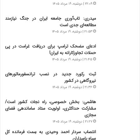
۲۲:۰۹ | دوشنبه، ۱۹ مرداد ۱۴۰۵
ه
ر
ج
ا
میدری: تاب‌آوری جامعه ایران در جنگ نیازمند
ز
ن
مطالعه‌ای جدی است
ا
|
ی
۲۱:۵۳ | دوشنبه، ۱۹ مرداد ۱۴۰۵
ا
ن
ع
ج
ت
ادعای مضحک ترامپ برای دریافت غرامت در پی
ن
م
حملات تجاوزکارانه به ایران!
گ
ا
۲۱:۴۵ | دوشنبه، ۱۹ مرداد ۱۴۰۵
،
د
ن
م
ثبت رکورد جدید در نصب ترانسفورماتورهای
ت
ر
نیروگاهی در کشور
و
د
۲۱:۳۶ | دوشنبه، ۱۹ مرداد ۱۴۰۵
ا
م
ن
ه
هاشمی: بخش خصوصی، راه نجات کشور است/
س
ن
مشارکت حداکثری، اولویت ستاد ساماندهی فضای
ت
و
مجازی
ه
ز
۲۱:۲۷ | دوشنبه، ۱۹ مرداد ۱۴۰۵
د
ا
ر
ز
انتصاب سردار احمد وحیدی به سِمت فرمانده کل
م
ب
سپاه پاسداران