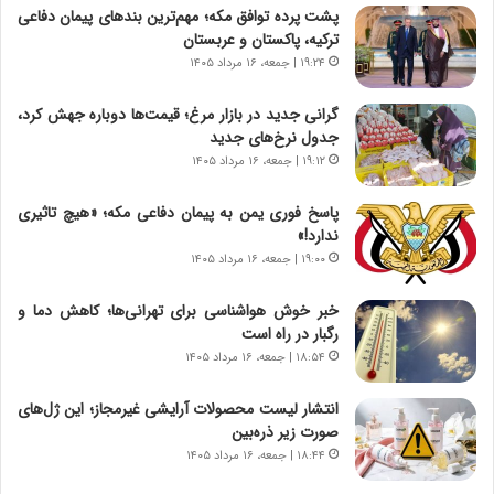
ق
ا
پشت پرده توافق مکه؛ مهم‌ترین بندهای پیمان دفاعی
ت
ی
ترکیه، پاکستان و عربستان
ص
ا
۱۹:۲۴ | جمعه، ۱۶ مرداد ۱۴۰۵
ا
ت
د
ا
گرانی جدید در بازار مرغ؛ قیمت‌ها دوباره جهش کرد،
ا
ق
جدول نرخ‌های جدید
ی
ا
۱۹:۱۲ | جمعه، ۱۶ مرداد ۱۴۰۵
ر
ی
ا
ر
پاسخ فوری یمن به پیمان دفاعی مکه؛ «هیچ تاثیری
ن
ا
ندارد!»
|
ن
ا
۱۹:۰۰ | جمعه، ۱۶ مرداد ۱۴۰۵
د
ع
ر
ت
پ
خبر خوش هواشناسی برای تهرانی‌ها؛ کاهش دما و
م
ی
رگبار در راه است
ا
ح
۱۸:۵۴ | جمعه، ۱۶ مرداد ۱۴۰۵
د
م
م
ل
انتشار لیست محصولات آرایشی غیرمجاز؛ این ژل‌های
ر
ه
صورت زیر ذره‌بین
د
آ
۱۸:۴۴ | جمعه، ۱۶ مرداد ۱۴۰۵
م
م
ه
ر