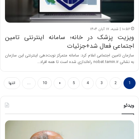
۱۰:۵۶ | شنبه، ۱۷ آبان ۱۴۰۴
ویزیت پزشک در خانه؛ سامانه اینترنتی تامین
اجتماعی فعال شد+جزئیات
سازمان تامین اجتماعی اعلام کرد: سامانه متمرکز نوبت‌دهی اینترنتی این سازمان
به نشانی nobat.tamin.ir راه‌اندازی شده است تا همه افراد…
1
2
3
4
5
»
10
...
انتها
ویدئو
ه
خ
ش
س
د
ا