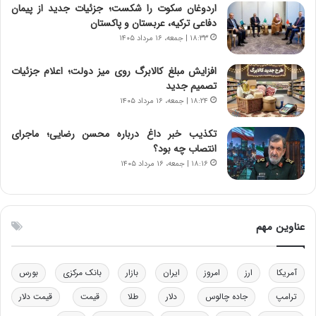
اردوغان سکوت را شکست؛ جزئیات جدید از پیمان
ن
ی
دفاعی ترکیه، عربستان و پاکستان
و
ک
۱۸:۳۳ | جمعه، ۱۶ مرداد ۱۴۰۵
ز
ا
ا
ی
افزایش مبلغ کالابرگ روی میز دولت؛ اعلام جزئیات
ز
ی
تصمیم جدید
ب
–
۱۸:۲۴ | جمعه، ۱۶ مرداد ۱۴۰۵
ی
ص
ن
ه
ن
ی
تکذیب خبر داغ درباره محسن رضایی؛ ماجرای
ر
و
انتصاب چه بود؟
ف
ن
۱۸:۱۶ | جمعه، ۱۶ مرداد ۱۴۰۵
ت
ی
ه
|
ا
د
س
ب
عناوین مهم
ت
ی
ر
ک
آمریکا
ارز
امروز
ایران
بازار
بانک مرکزی
بورس
ل
ا
ترامپ
جاده چالوس
دلار
طلا
قیمت
قیمت دلار
ت