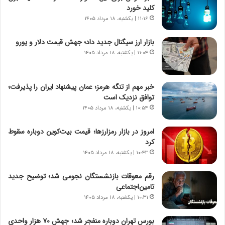
گ
ا
کلید خورد
ا
ی
۱۱:۱۶ | یکشنبه، ۱۸ مرداد ۱۴۰۵
ه
ر
ج
ا
بازار ارز سیگنال جدید داد؛ جهش قیمت دلار و یورو
ز
ن
ا
۱۱:۰۴ | یکشنبه، ۱۸ مرداد ۱۴۰۵
|
ی
ا
ن
ع
ج
ت
خبر مهم از تنگه هرمز؛ عمان پیشنهاد ایران را پذیرفت؛
ن
م
توافق نزدیک است
گ
ا
۱۰:۵۴ | یکشنبه، ۱۸ مرداد ۱۴۰۵
،
د
ن
م
امروز در بازار رمزارزها؛ قیمت بیت‌کوین دوباره سقوط
ت
ر
کرد
و
د
۱۰:۴۳ | یکشنبه، ۱۸ مرداد ۱۴۰۵
ا
م
ن
ه
رقم معوقات بازنشستگان نجومی شد؛ توضیح جدید
س
ن
تامین‌اجتماعی
ت
و
۱۰:۳۱ | یکشنبه، ۱۸ مرداد ۱۴۰۵
ه
ز
د
ا
بورس تهران دوباره منفجر شد؛ جهش ۷۰ هزار واحدی
ر
ز