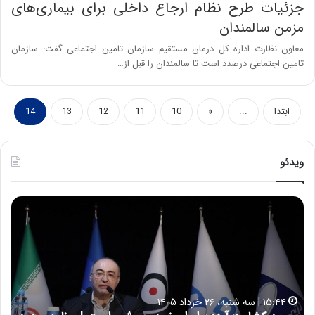
جزئیات طرح نظام ارجاع داخلی برای بیماری‌های
مزمن سالمندان
معاون نظارت اداره کل درمان مستقیم سازمان تامین اجتماعی گفت: سازمان
تامین اجتماعی درصدد است تا سالمندان را قبل از…
ابتدا
...
«
10
11
12
13
14
ویدئو
ح
ه
س
ش
ی
د
ن
ا
ع
ر
ل
د
ا
ر
۱۷:۳۹ | سه شنبه، ۲۲ اردیبهشت ۱۴۰۵
ی
ب