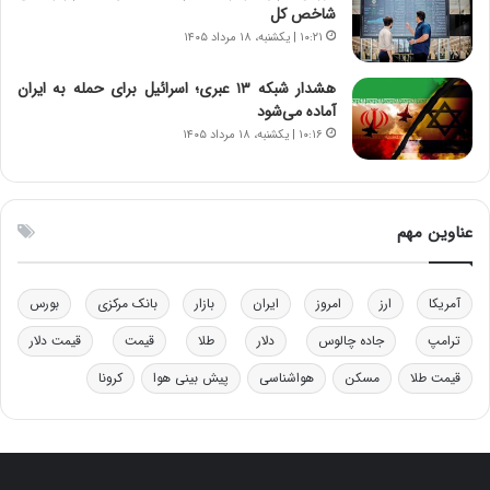
شاخص کل
م
ب
۱۰:۲۱ | یکشنبه، ۱۸ مرداد ۱۴۰۵
ق
ی
ا
ن
ب
ن
هشدار شبکه ۱۳ عبری؛ اسرائیل برای حمله به ایران
ل
ر
آماده می‌شود
چ
ف
۱۰:۱۶ | یکشنبه، ۱۸ مرداد ۱۴۰۵
ن
ت
ی
ه
ن
ا
ق
س
عناوین مهم
د
ت
ر
ت
آمریکا
ارز
امروز
ایران
بازار
بانک مرکزی
بورس
ی
ب
ترامپ
جاده چالوس
دلار
طلا
قیمت
قیمت دلار
ا
قیمت طلا
مسکن
هواشناسی
پیش بینی هوا
کرونا
ی
س
ت
د