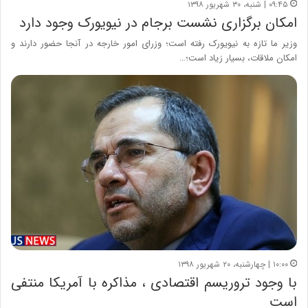
۰۹:۴۵ | شنبه، ۳۰ شهریور ۱۳۹۸
امکان برگزاری نشست برجام در نیویورک وجود دارد
وزیر ما تازه به نیویورک رفته است؛ وزرای امور خارجه در آنجا حضور دارند و
امکان ملاقات، بسیار زیاد است؛…
۱۰:۰۰ | چهارشنبه، ۲۰ شهریور ۱۳۹۸
با وجود تروریسم اقتصادی ، مذاکره با آمریکا منتفی
است