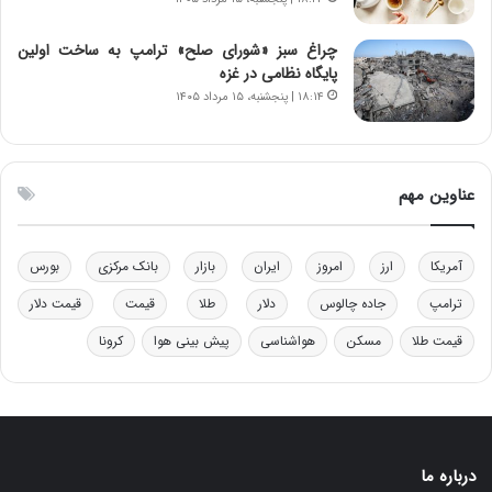
ق
ی
ا
ن
ب
ن
چراغ سبز «شورای صلح» ترامپ به ساخت اولین
ل
ر
پایگاه نظامی در غزه
چ
ف
۱۸:۱۴ | پنجشنبه، ۱۵ مرداد ۱۴۰۵
ن
ت
ی
ه
ن
ا
ق
س
عناوین مهم
د
ت
ر
ت
آمریکا
ارز
امروز
ایران
بازار
بانک مرکزی
بورس
ی
ب
ترامپ
جاده چالوس
دلار
طلا
قیمت
قیمت دلار
ا
قیمت طلا
مسکن
هواشناسی
پیش بینی هوا
کرونا
ی
س
ت
د
درباره ما