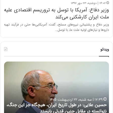
۱۴:۰۲ | دوشنبه، ۲۳ مهر ۱۳۹۷
وزیر دفاع: آمریکا با توسل به تروریسم اقتصادی علیه
ملت ایران کارشکنی می‌کند
وزیر دفاع و پشتیبانی نیروهای مسلح، گفت: آمریکایی‌ها حتی در فرآیند تهیه
داروها و نیازهای اولیه ملت ما، با توسل…
ویدئو
ح
ه
س
ش
ی
د
ن
ا
ع
ر
ل
د
ا
ر
۱۷:۳۹ | سه شنبه، ۲۲ اردیبهشت ۱۴۰۵
ی
ب
حسین علایی: در طول تاریخ ایران، هیچگاه جز این جنگ،
ه
ی
ا
نتوانسته در مقابل چنین قدرتی بایستد
ه
:
ر