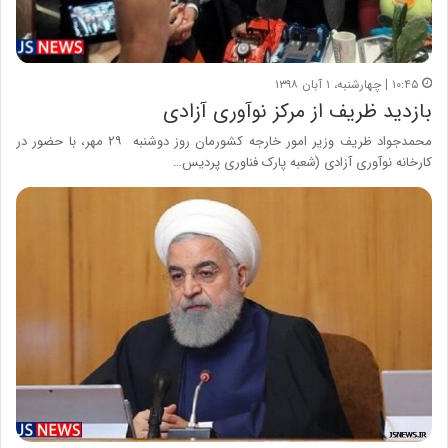
۱۰:۴۵ | چهارشنبه، ۱ آبان ۱۳۹۸
بازدید ظریف از مرکز نوآوری آزادی
محمدجواد ظریف وزیر امور خارجه کشورمان روز دوشنبه ۲۹ مهر، با حضور در
کارخانه نوآوری آزادی (شعبه پارک فناوری پردیس…