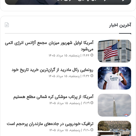
د
ه
ر
خ
ط
ط
و
ر
آخرین اخبار
ل
ا
ت
ب
آمریکا اوایل شهریور میزبان مجمع آژانس انرژی اتمی
ا
ر
می‌شود
ر
ت
ی
و
۱۹:۴۴ | پنجشنبه، ۱۵ مرداد ۱۴۰۵
خ
ر
ا
م
رونمایی رئال مادرید از گران‌ترین خرید تاریخ خود
ی
د
۱۹:۳۶ | پنجشنبه، ۱۵ مرداد ۱۴۰۵
ر
ر
ا
ا
ن
ق
آمریکا: از پرتاب موشکی کره شمالی مطلع هستیم
،
ت
۱۹:۲۹ | پنجشنبه، ۱۵ مرداد ۱۴۰۵
ه
ص
ی
ا
چ
د
ترافیک خودرویی در جاده‌های مازندران پرحجم است
گ
ا
۱۹:۲۰ | پنجشنبه، ۱۵ مرداد ۱۴۰۵
ا
ی