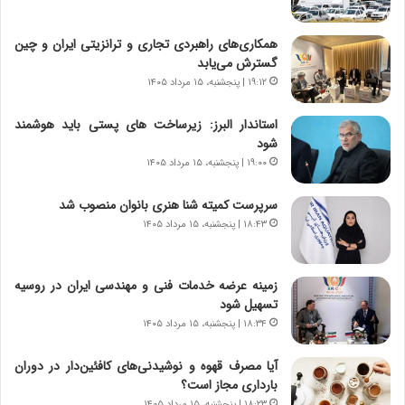
ه
ر
ج
ا
همکاری‌های راهبردی تجاری و ترانزیتی ایران و چین
ز
ن
گسترش می‌یابد
ا
|
ی
۱۹:۱۲ | پنجشنبه، ۱۵ مرداد ۱۴۰۵
ا
ن
ع
ج
ت
استاندار البرز: زیرساخت های پستی باید هوشمند
ن
م
شود
گ
ا
۱۹:۰۰ | پنجشنبه، ۱۵ مرداد ۱۴۰۵
،
د
ن
م
سرپرست کمیته شنا هنری بانوان منصوب شد
ت
ر
۱۸:۴۳ | پنجشنبه، ۱۵ مرداد ۱۴۰۵
و
د
ا
م
ن
ه
زمینه عرضه خدمات فنی و مهندسی ایران در روسیه
س
ن
تسهیل شود
ت
و
۱۸:۳۴ | پنجشنبه، ۱۵ مرداد ۱۴۰۵
ه
ز
د
ا
آیا مصرف قهوه و نوشیدنی‌های کافئین‌دار در دوران
ر
ز
بارداری مجاز است؟
م
ب
۱۸:۲۳ | پنجشنبه، ۱۵ مرداد ۱۴۰۵