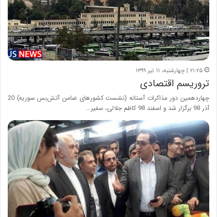
۲۱:۲۵ | چهارشنبه، ۱۱ تیر ۱۳۹۹
تروریسم اقتصادی
چهاردهمین دور مذاکرات آستانه (نشست کشور‌های ضامن آتش‌بس سوریه) 20
آذر 98 برگزار شد و اسفند 98 کاظم جلالی، سفیر…