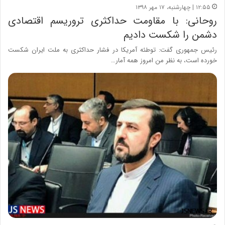
۱۲:۵۵ | چهارشنبه، ۱۷ مهر ۱۳۹۸
روحانی: با مقاومت حداکثری تروریسم اقتصادی
دشمن را شکست دادیم
رئیس جمهوری گفت: توطئه آمریکا در فشار حداکثری به ملت ایران شکست
خورده است، به نظر من امروز همه آمار…