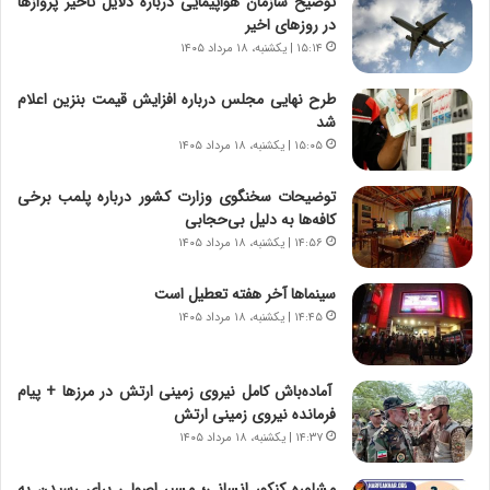
توضیح سازمان هواپیمایی درباره دلایل تاخیر پروازها
ز
ن
در روزهای اخیر
ا
|
ی
۱۵:۱۴ | یکشنبه، ۱۸ مرداد ۱۴۰۵
ا
ن
ع
ج
ت
طرح نهایی مجلس درباره افزایش قیمت بنزین اعلام
ن
م
شد
گ
ا
۱۵:۰۵ | یکشنبه، ۱۸ مرداد ۱۴۰۵
،
د
ن
م
توضیحات سخنگوی وزارت کشور درباره پلمب برخی
ت
ر
کافه‌ها به دلیل بی‌حجابی
و
د
۱۴:۵۶ | یکشنبه، ۱۸ مرداد ۱۴۰۵
ا
م
ن
ه
سینماها آخر هفته تعطیل است
س
ن
۱۴:۴۵ | یکشنبه، ۱۸ مرداد ۱۴۰۵
ت
و
ه
ز
د
ا
آماده‌باش کامل نیروی زمینی ارتش در مرزها + پیام
ر
ز
فرمانده نیروی زمینی ارتش
م
ب
۱۴:۳۷ | یکشنبه، ۱۸ مرداد ۱۴۰۵
ق
ی
ا
ن
ب
ن
مشاوره کنکور انسانی؛ مسیر اصولی برای رسیدن به