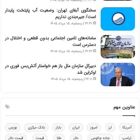
۲۲:۴۶ | پنجشنبه، ۱۵ مرداد ۱۴۰۵
س
ن
ت
و
سخنگوی آبفای تهران: وضعیت آب پایتخت پایدار
ه
ز
است/ جیره‌بندی نداریم
د
ا
۲۲:۳۱ | پنجشنبه، ۱۵ مرداد ۱۴۰۵
ر
ز
م
ب
سامانه‌های تامین اجتماعی بدون قطعی و اختلال در
ق
ی
دسترس است
ا
ن
۲۲:۲۲ | پنجشنبه، ۱۵ مرداد ۱۴۰۵
ب
ن
ل
ر
دبیرکل سازمان ملل باز هم خواستار آتش‌بس فوری در
چ
ف
اوکراین شد
ن
ت
۲۲:۱۱ | پنجشنبه، ۱۵ مرداد ۱۴۰۵
ی
ه
ن
ا
ق
س
د
ت
عناوین مهم
ر
ت
ی
ب
آمریکا
ارز
امروز
ایران
بازار
بانک مرکزی
بورس
ا
ترامپ
جاده چالوس
دلار
طلا
قیمت
قیمت دلار
ی