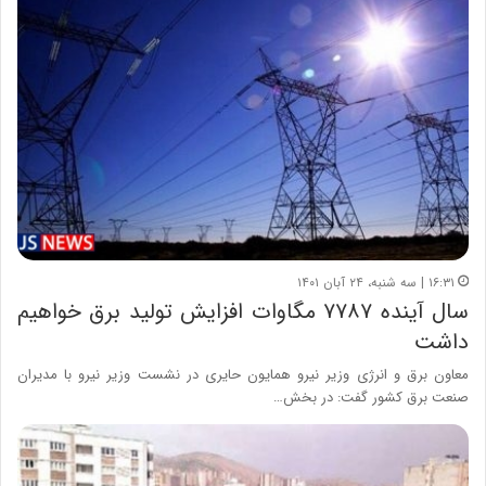
۱۶:۳۱ | سه شنبه، ۲۴ آبان ۱۴۰۱
سال آینده ۷۷۸۷ مگاوات افزایش تولید برق خواهیم
داشت
معاون برق و انرژی وزیر نیرو همایون حایری در نشست وزیر نیرو با مدیران
صنعت برق کشور گفت: در بخش…