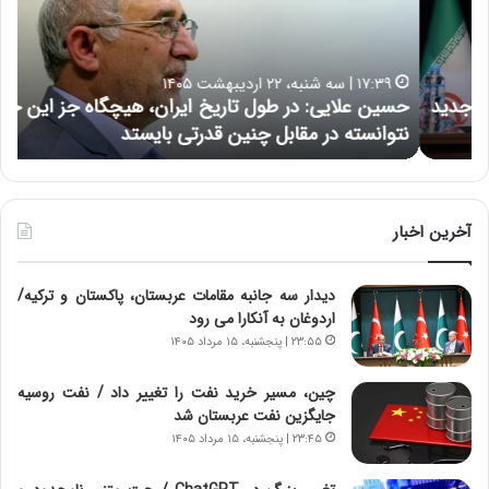
ع
ر
ل
د
ا
ر
۱۷:۳۹ | سه شنبه، ۲۲ اردیبهشت ۱۴۰۵
ی
ب
حسین علایی: در طول تاریخ ایران، هیچگاه جز این جنگ،
ه
ی
ا
نتوانسته در مقابل چنین قدرتی بایستد
ه
:
ر
د
ه
ر
خ
ط
ط
و
ر
آخرین اخبار
ل
ا
ت
ب
دیدار سه جانبه مقامات عربستان، پاکستان و ترکیه/
ا
ر
اردوغان به آنکارا می رود
ر
ت
ی
و
۲۳:۵۵ | پنجشنبه، ۱۵ مرداد ۱۴۰۵
خ
ر
ا
م
چین، مسیر خرید نفت را تغییر داد / نفت روسیه
ی
د
جایگزین نفت عربستان شد
ر
ر
۲۳:۴۵ | پنجشنبه، ۱۵ مرداد ۱۴۰۵
ا
ا
ن
ق