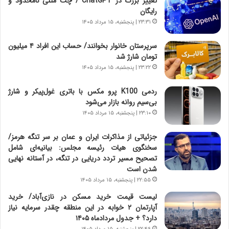
تغییر بزرگ در ChatGPT / چت متنی نامحدود و
،
ت
رایگان
ه
ص
۲۳:۳۱ | پنجشنبه، ۱۵ مرداد ۱۴۰۵
ی
ا
چ
د
سرپرستان خانوار بخوانند/ حساب این افراد ۴ میلیون
گ
ا
تومان شارژ شد
ا
ی
۲۳:۲۲ | پنجشنبه، ۱۵ مرداد ۱۴۰۵
ه
ر
ج
ا
ردمی K100 پرو مکس با باتری غول‌پیکر و شارژ
ز
ن
بی‌سیم روانه بازار می‌شود
ا
|
ی
۲۳:۱۰ | پنجشنبه، ۱۵ مرداد ۱۴۰۵
ا
ن
ع
ج
ت
جزئیاتی از مذاکرات ایران و عمان بر سر تنگه هرمز/
ن
م
سخنگوی هیات رئیسه مجلس: بیانیه‌ای شامل
گ
ا
تصحیح مسیر تردد دریایی در تنگه، در آستانه نهایی
،
د
شدن است
ن
م
۲۲:۵۵ | پنجشنبه، ۱۵ مرداد ۱۴۰۵
ت
ر
لیست قیمت خرید مسکن در نازی‌آباد/ خرید
و
د
آپارتمان ۲ خوابه در این منطقه چقدر سرمایه نیاز
ا
م
دارد؟ + جدول مردادماه ۱۴۰۵
ن
ه