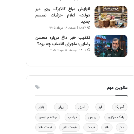
و
ا
افزایش مبلغ کالابرگ روی میز
ب
ب
دولت؛ اعلام جزئیات تصمیم
ر
ل
جدید
ا
چ
۱۸:۲۴ | جمعه، ۱۶ مرداد ۱۴۰۵
ی
ن
ت
ی
تکذیب خبر داغ درباره محسن
و
ن
رضایی؛ ماجرای انتصاب چه بود؟
ل
ق
۱۸:۱۶ | جمعه، ۱۶ مرداد ۱۴۰۵
ی
د
د
ر
خ
ت
و
ی
د
ب
عناوین مهم
ر
ا
و
ی
ه
س
ا
ت
آمریکا
ارز
امروز
ایران
بازار
ی
د
بانک مرکزی
بورس
ترامپ
جاده چالوس
ب
ا
دلار
طلا
قیمت
قیمت دلار
قیمت طلا
ک