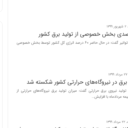
ا
و
ر
م
ی
ا
ن
مدیرعامل شرکت توانیر گفت: در حال حاضر ۶۰ درصد انرژی کل کشور توسط بخش خصوصی
ه
؛
ب
ا
ز
ن
 برق در نیروگاه‌های حرارتی کشور شکسته شد
د
ه
ولید نیروی برق حرارتی گفت: میزان تولید برق نیروگاه‌های حرارتی از
پ
یمه مردادماه با افزایش…
ن
ه
ا
ن
ی