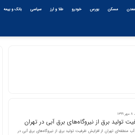
عدن
مسکن
بورس
خودرو
طلا و ارز
سیاسی
بانک و بیمه
چ
ی
ن
و
ب
ح
ر
۱۲:۱۸ | دوشنبه، ۱۸ اسفند ۱۴۰۴
ا
ت تولید برق از نیروگاه‌های برق آبی در تهران
چین و بحران خاورمیانه؛ بازند
ن
پنهان یا برنده بزرگ؟
 منطقه‌ای تهران از افزایش ظرفیت تولید برق از نیروگاه‌های برق آبی در
خ