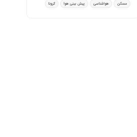
ی
مسکن
هواشناسی
پیش بینی هوا
کرونا
ف
ی
ت