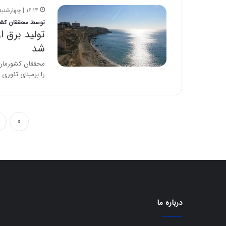
۱۶:۱۴ | چهارشنبه، ۴ مهر ۱۳۹۷
توسط محققان کشو
تولید برق ا
شد
محققان کشورمان ب
را برمبنای تئوری
«
درباره ما