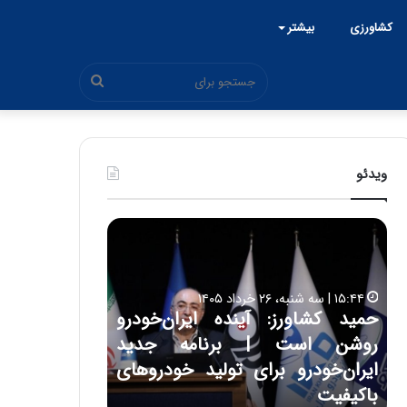
کشاورزی
بیشتر
جستجو
برای
ویدئو
ح
ح
م
س
ی
ی
د
ن
۱۵:۴۴ | سه شنبه، ۲۶ خرداد ۱۴۰۵
ک
ع
حمید کشاورز: آینده ایران‌خودرو
ش
ل
۱۷:۳۹ | سه شنبه، ۲۲ اردیبهشت ۱۴۰۵
روشن است | برنامه جدید
حسین علایی: 
ا
ا
و
ی
ه
ایران‌خودرو برای تولید خودروهای
هیچگاه جز ای
ر
ی
باکیفیت
مقابل چنین ق
ز
: