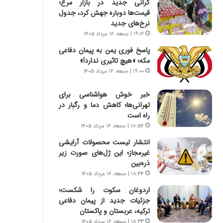
گرانی جدید در بازار مرغ؛
س
ه
قیمت‌ها دوباره جهش کرد، جدول
ت
ج
نرخ‌های جدید
|
ز
ب
ا
۱۹:۱۲ | جمعه، ۱۶ مرداد ۱۴۰۵
ر
ی
پاسخ فوری یمن به پیمان دفاعی
ن
ن
مکه؛ «هیچ تاثیری ندارد!»
ا
ج
۱۹:۰۰ | جمعه، ۱۶ مرداد ۱۴۰۵
م
ن
ه
گ
خبر خوش هواشناسی برای
ج
،
تهرانی‌ها؛ کاهش دما و رگبار در
د
ن
راه است
ی
ت
۱۸:۵۴ | جمعه، ۱۶ مرداد ۱۴۰۵
د
و
ا
ا
انتشار لیست محصولات آرایشی
ی
ن
غیرمجاز؛ این ژل‌های صورت زیر
ر
س
ذره‌بین
ا
ت
۱۸:۴۴ | جمعه، ۱۶ مرداد ۱۴۰۵
ن‌
ه
اردوغان سکوت را شکست؛
خ
د
جزئیات جدید از پیمان دفاعی
و
ر
ترکیه، عربستان و پاکستان
د
م
ر
ق
۱۸:۳۳ | جمعه، ۱۶ مرداد ۱۴۰۵