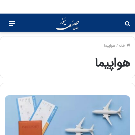
جستجو
منو
برای
خانه
/
هواپیما
هواپیما