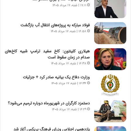
ر
ت
۱۷:۱۱ | شنبه، ۱۷ مرداد ۱۴۰۵
ی
و
خ
ر
ا
م
فولاد مبارکه به پروژه‌های انتقال آب بازگشت
ی
د
۱۶:۵۸ | شنبه، ۱۷ مرداد ۱۴۰۵
ر
ر
ا
ا
ن
ق
هیلاری کلینتون: کاخ سفید ترامپ شبیه کاخ‌های
،
ت
صدام در زمان سقوط است
ه
ص
۱۶:۳۸ | شنبه، ۱۷ مرداد ۱۴۰۵
ی
ا
چ
د
وزارت دفاع یک بیانیه صادر کرد + جزئیات
گ
ا
۱۶:۳۴ | شنبه، ۱۷ مرداد ۱۴۰۵
ا
ی
ه
ر
ج
ا
دستمزد کارگران در شهریورماه دوباره ترمیم می‌شود؟
ز
ن
ا
۱۶:۲۹ | شنبه، ۱۷ مرداد ۱۴۰۵
|
ی
ا
ن
ع
ج
ت
یازدهمین اجلاس وزرای فرهنگ بریکس آغاز شد