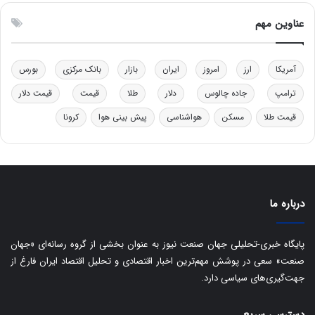
ن
ا
ق
س
عناوین مهم
د
ت
ر
ت
آمریکا
ارز
امروز
ایران
بازار
بانک مرکزی
بورس
ی
ب
ترامپ
جاده چالوس
دلار
طلا
قیمت
قیمت دلار
ا
قیمت طلا
مسکن
هواشناسی
پیش بینی هوا
کرونا
ی
س
ت
د
درباره ما
پایگاه خبری-تحلیلی جهان صنعت نیوز به عنوان بخشی از گروه رسانه‌ای «جهان
صنعت» سعی در پوشش مهم‌ترین اخبار اقتصادی و تحلیل اقتصاد ایران فارغ از
جهت‌گیری‌های سیاسی دارد.
دسترسی سریع