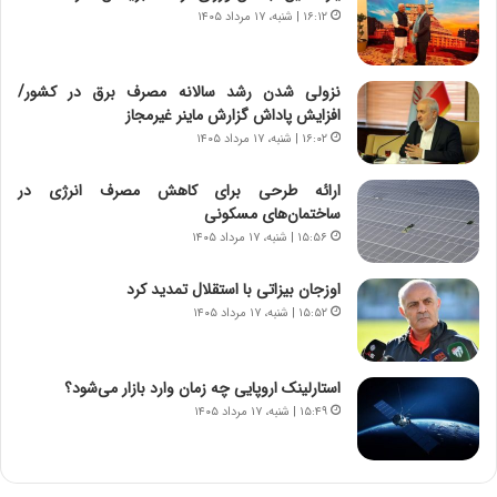
ن
م
۱۶:۱۲ | شنبه، ۱۷ مرداد ۱۴۰۵
گ
ا
،
د
ن
م
نزولی شدن رشد سالانه مصرف برق در کشور/
ت
ر
افزایش پاداش گزارش ماینر غیرمجاز
و
د
۱۶:۰۲ | شنبه، ۱۷ مرداد ۱۴۰۵
ا
م
ن
ه
ارائه طرحی برای کاهش مصرف انرژی در
س
ن
ساختمان‌های مسکونی
ت
و
۱۵:۵۶ | شنبه، ۱۷ مرداد ۱۴۰۵
ه
ز
د
ا
اوزجان بیزاتی با استقلال تمدید کرد
ر
ز
۱۵:۵۲ | شنبه، ۱۷ مرداد ۱۴۰۵
م
ب
ق
ی
ا
ن
ب
ن
استارلینک اروپایی چه زمان وارد بازار می‌شود؟
ل
ر
۱۵:۴۹ | شنبه، ۱۷ مرداد ۱۴۰۵
چ
ف
ن
ت
ی
ه