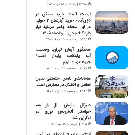
س
ه
۲۲:۵۵ | پنجشنبه، ۱۵ مرداد ۱۴۰۵
ت
ج
لیست قیمت خرید مسکن در
|
ز
نازی‌آباد/ خرید آپارتمان ۲ خوابه
ب
ا
در این منطقه چقدر سرمایه نیاز
ر
ی
دارد؟ + جدول مردادماه ۱۴۰۵
ن
ن
ا
ج
۲۲:۴۶ | پنجشنبه، ۱۵ مرداد ۱۴۰۵
م
ن
سخنگوی آبفای تهران: وضعیت
ه
گ
آب پایتخت پایدار است/
ج
،
جیره‌بندی نداریم
د
ن
۲۲:۳۱ | پنجشنبه، ۱۵ مرداد ۱۴۰۵
ی
ت
د
و
سامانه‌های تامین اجتماعی بدون
ا
ا
قطعی و اختلال در دسترس است
ی
ن
۲۲:۲۲ | پنجشنبه، ۱۵ مرداد ۱۴۰۵
ر
س
ا
ت
دبیرکل سازمان ملل باز هم
ن‌
ه
خواستار آتش‌بس فوری در
خ
د
اوکراین شد
و
ر
۲۲:۱۱ | پنجشنبه، ۱۵ مرداد ۱۴۰۵
د
م
ادعای ترامپ: اوضاع در ایران
ر
ق