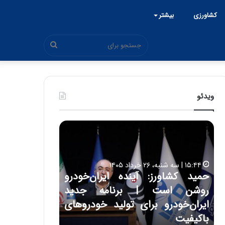
کشاورزی
بیشتر
جستجو
برای
ویدئو
ح
ح
م
س
ی
ی
د
ن
۱۵:۴۴ | سه شنبه، ۲۶ خرداد ۱۴۰۵
ک
ع
حمید کشاورز: آینده ایران‌خودرو
ش
ل
۱۷:۳۹ | سه شنبه، ۲۲ اردیبهشت ۱۴۰۵
روشن است | برنامه جدید
حسین علایی: 
ا
ا
و
ی
ه
ایران‌خودرو برای تولید خودروهای
هیچگاه جز ای
ر
ی
باکیفیت
مقابل چنین ق
ز
: