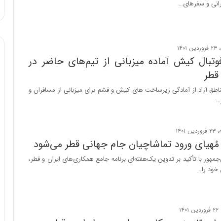
انی و سفرهای…
ا
و
ر
م
ی
ا
وتبال کیش آماده میزبانی از تیم‌های حاضر در
ن
قطر
ه
؛
ناطق آزاد از آمادگی زیرساخت های کیش و قشم برای میزبانی از مسافران و
ب
…
ا
ز
ن
د
 مُهیای ورود تماشاچیان جام جهانی قطر می‌شود
ه
مهور با تأکید بر تدوین یک‌هفته‌ای برنامه جامع همکاری‌های ایران و قطر،
پ
ن خود را…
ن
ه
ا
ن
ی