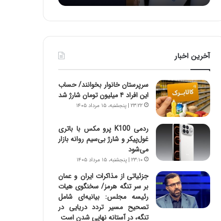
:
د
آ
ر
ی
ط
ن
و
د
ل
آخرین اخبار
ه
ت
ا
ا
ی
ر
سرپرستان خانوار بخوانند/ حساب
ر
ی
این افراد ۴ میلیون تومان شارژ شد
ا
خ
۲۳:۲۲ | پنجشنبه، ۱۵ مرداد ۱۴۰۵
ن‌
ا
خ
ی
ردمی K100 پرو مکس با باتری
و
ر
غول‌پیکر و شارژ بی‌سیم روانه بازار
د
ا
می‌شود
ر
ن
۲۳:۱۰ | پنجشنبه، ۱۵ مرداد ۱۴۰۵
و
،
ر
ه
جزئیاتی از مذاکرات ایران و عمان
و
ی
بر سر تنگه هرمز/ سخنگوی هیات
ش
چ
رئیسه مجلس: بیانیه‌ای شامل
ن
گ
تصحیح مسیر تردد دریایی در
ا
ا
تنگه، در آستانه نهایی شدن است