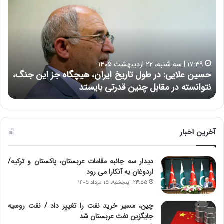
س
ش
ی
د
ن
ا
ع
ر
ل
د
ا
ر
۱۷:۳۹ | سه شنبه، ۲۲ اردیبهشت ۱۴۰۵
ی
ب
حسین علایی: در طول تاریخ ایران، هیچگاه جز این جنگ،
ه
ی
ا
نتوانسته در مقابل چنین قدرتی بایستد
ه
:
ر
د
ه
ر
خ
ط
ط
و
ر
آخرین اخبار
ل
ا
ت
ب
دیدار سه جانبه مقامات عربستان، پاکستان و ترکیه/
ا
ر
اردوغان به آنکارا می رود
ر
ت
ی
و
۲۳:۵۵ | پنجشنبه، ۱۵ مرداد ۱۴۰۵
خ
ر
ا
م
چین، مسیر خرید نفت را تغییر داد / نفت روسیه
ی
د
جایگزین نفت عربستان شد