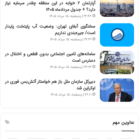
آپارتمان ۲ خوابه در این منطقه چقدر سرمایه نیاز
ا
م
دارد؟ + جدول مردادماه ۱۴۰۵
ن
ه
۲۲:۴۶ | پنجشنبه، ۱۵ مرداد ۱۴۰۵
س
ن
ت
و
سخنگوی آبفای تهران: وضعیت آب پایتخت پایدار
ه
ز
است/ جیره‌بندی نداریم
د
ا
۲۲:۳۱ | پنجشنبه، ۱۵ مرداد ۱۴۰۵
ر
ز
م
ب
سامانه‌های تامین اجتماعی بدون قطعی و اختلال در
ق
ی
دسترس است
ا
ن
۲۲:۲۲ | پنجشنبه، ۱۵ مرداد ۱۴۰۵
ب
ن
ل
ر
دبیرکل سازمان ملل باز هم خواستار آتش‌بس فوری در
چ
ف
اوکراین شد
ن
ت
۲۲:۱۱ | پنجشنبه، ۱۵ مرداد ۱۴۰۵
ی
ه
ن
ا
ق
س
د
ت
عناوین مهم
ر
ت
ی