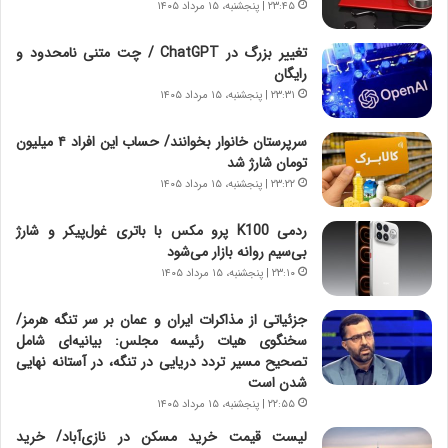
ر
ر
۲۳:۴۵ | پنجشنبه، ۱۵ مرداد ۱۴۰۵
ا
ا
ن
ق
تغییر بزرگ در ChatGPT / چت متنی نامحدود و
،
ت
رایگان
ه
ص
۲۳:۳۱ | پنجشنبه، ۱۵ مرداد ۱۴۰۵
ی
ا
چ
د
سرپرستان خانوار بخوانند/ حساب این افراد ۴ میلیون
گ
ا
تومان شارژ شد
ا
ی
۲۳:۲۲ | پنجشنبه، ۱۵ مرداد ۱۴۰۵
ه
ر
ج
ا
ردمی K100 پرو مکس با باتری غول‌پیکر و شارژ
ز
ن
بی‌سیم روانه بازار می‌شود
ا
|
ی
۲۳:۱۰ | پنجشنبه، ۱۵ مرداد ۱۴۰۵
ا
ن
ع
ج
ت
جزئیاتی از مذاکرات ایران و عمان بر سر تنگه هرمز/
ن
م
سخنگوی هیات رئیسه مجلس: بیانیه‌ای شامل
گ
ا
تصحیح مسیر تردد دریایی در تنگه، در آستانه نهایی
،
د
شدن است
ن
م
۲۲:۵۵ | پنجشنبه، ۱۵ مرداد ۱۴۰۵
ت
ر
لیست قیمت خرید مسکن در نازی‌آباد/ خرید
و
د