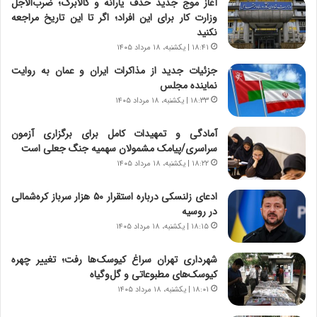
آغاز موج جدید حذف یارانه و کالابرگ؛ ضرب‌الاجل
ت
ی
وزارت کار برای این افراد؛ اگر تا این تاریخ مراجعه
ص
ا
نکنید
ا
ت
۱۸:۴۱ | یکشنبه، ۱۸ مرداد ۱۴۰۵
د
ا
جزئیات جدید از مذاکرات ایران و عمان به روایت
ا
ق
نماینده مجلس
ی
ا
ر
ی
۱۸:۳۳ | یکشنبه، ۱۸ مرداد ۱۴۰۵
ا
ر
ن
ا
آمادگی و تمهیدات کامل برای برگزاری آزمون
|
ن
سراسری/پیامک مشمولان سهمیه جنگ جعلی است
ا
د
۱۸:۲۲ | یکشنبه، ۱۸ مرداد ۱۴۰۵
ع
ر
ت
پ
ادعای زلنسکی درباره استقرار ۵۰ هزار سرباز کره‌شمالی
م
ی
در روسیه
ا
ح
۱۸:۱۵ | یکشنبه، ۱۸ مرداد ۱۴۰۵
د
م
م
ل
شهرداری تهران سراغ کیوسک‌ها رفت؛ تغییر چهره
ر
ه
کیوسک‌های مطبوعاتی و گل‌وگیاه
د
آ
۱۸:۰۱ | یکشنبه، ۱۸ مرداد ۱۴۰۵
م
م
ه
ر