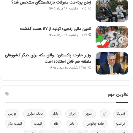
زمان پرداخت معوقات بازنشستگان مشخص شد؟
ن
ی
و
ک
۱۷:۵۱ | یکشنبه، ۱۸ مرداد ۱۴۰۵
ز
ا
ا
ی
ز
ی
تامین مالی زنجیره تولید از ۱۱۷ همت گذشت
ب
–
۱۷:۲۶ | یکشنبه، ۱۸ مرداد ۱۴۰۵
ی
ص
ن
ه
ن
ی
وزیر خارجه پاکستان: توافق مکه برای دیگر کشورهای
ر
و
منطقه هم قابل استفاده است
ف
ن
۱۷:۲۱ | یکشنبه، ۱۸ مرداد ۱۴۰۵
ت
ی
ه
|
ا
د
س
ب
عناوین مهم
ت
ی
ر
ک
آمریکا
ارز
امروز
ایران
بازار
بانک مرکزی
بورس
ل
ا
ترامپ
جاده چالوس
دلار
طلا
قیمت
قیمت دلار
ت