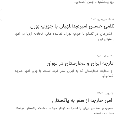
روز پنجشنبه با ایمن الصفدی…
ا
و
ر
م
ی
فنی حسین امیرعبداللهیان با جوزپ بورل
ا
کشورمان در گفتگو با جوزپ بورل، نماینده عالی اتحادیه اروپا در امور
ن
امنیتی این…
ه
؛
ب
ا
خارجه ایران و مجارستان در تهران
ز
ن
 و تجارت مجارستان که به ایران سفر کرده است، با وزیر امور خارجه
د
 گفت‌وگو…
ه
پ
ن
ه
امور خارجه از سفر به پاکستان
ا
ن
جمهوری اسلامی ایران با اشاره به دیدار خود با مقامات پاکستان نوشت:
ی
جانبه در زمینه…