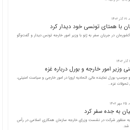
ا
ب
ر
ن
یان با همتای تونسی خود دیدار کرد
د
ه
کشورمان در جریان سفر به ژنو با وزیر امور خارجه تونس دیدار و گفت‌وگو
ب
ز
ر
گ
؟
ی وزیر امور خارجه و بورل درباره غزه
و جوسپ بورل نماینده عالی اتحادیه اروپا در امور خارجی و سیاست امنیتی،
حولات غزه…
هیان به جده سفر کرد
 به منظور شرکت در نشست وزرای خارجه سازمان همکاری اسلامی در رأس
شد.