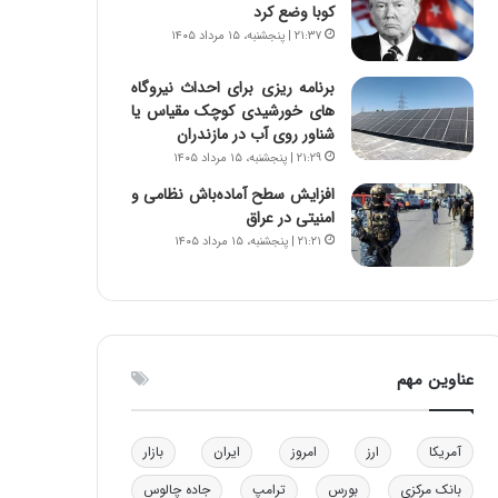
کوبا وضع کرد
و
ا
۲۱:۳۷ | پنجشنبه، ۱۵ مرداد ۱۴۰۵
ب
ب
ر
ل
برنامه ریزی برای احداث نیروگاه
ا
چ
های خورشیدی کوچک مقیاس یا
ی
ن
شناور روی آب در مازندران
ت
ی
۲۱:۲۹ | پنجشنبه، ۱۵ مرداد ۱۴۰۵
و
ن
ل
ق
افزایش سطح آماده‌باش نظامی و
ی
د
امنیتی در عراق
د
ر
۲۱:۲۱ | پنجشنبه، ۱۵ مرداد ۱۴۰۵
خ
ت
و
ی
د
ب
ر
ا
و
ی
ه
س
عناوین مهم
ا
ت
ی
د
ب
آمریکا
ارز
امروز
ایران
بازار
ا
ک
بانک مرکزی
بورس
ترامپ
جاده چالوس