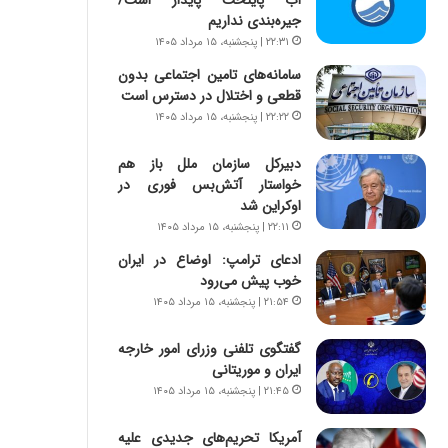
آب پایتخت پایدار است/
س
ه
جیره‌بندی نداریم
ت
ج
۲۲:۳۱ | پنجشنبه، ۱۵ مرداد ۱۴۰۵
|
ز
ب
ا
سامانه‌های تامین اجتماعی بدون
ر
ی
قطعی و اختلال در دسترس است
ن
ن
۲۲:۲۲ | پنجشنبه، ۱۵ مرداد ۱۴۰۵
ا
ج
م
ن
دبیرکل سازمان ملل باز هم
ه
گ
خواستار آتش‌بس فوری در
ج
،
اوکراین شد
د
ن
۲۲:۱۱ | پنجشنبه، ۱۵ مرداد ۱۴۰۵
ی
ت
د
و
ادعای ترامپ: اوضاع در ایران
ا
ا
خوب پیش می‌رود
ی
ن
۲۱:۵۴ | پنجشنبه، ۱۵ مرداد ۱۴۰۵
ر
س
ا
ت
گفتگوی تلفنی وزرای امور خارجه
ن‌
ه
ایران و موریتانی
خ
د
۲۱:۴۵ | پنجشنبه، ۱۵ مرداد ۱۴۰۵
و
ر
د
م
آمریکا تحریم‌های جدیدی علیه
ر
ق