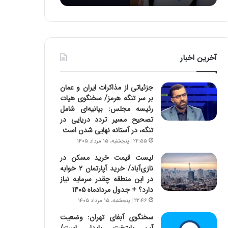
:
د
آ
ر
ی
ط
ن
و
د
ل
آخرین اخبار
ه
ت
ا
ا
ی
ر
جزئیاتی از مذاکرات ایران و عمان
ر
ی
بر سر تنگه هرمز/ سخنگوی هیات
ا
خ
رئیسه مجلس: بیانیه‌ای شامل
ن‌
ا
تصحیح مسیر تردد دریایی در
خ
ی
تنگه، در آستانه نهایی شدن است
و
ر
۲۲:۵۵ | پنجشنبه، ۱۵ مرداد ۱۴۰۵
د
ا
ر
ن
لیست قیمت خرید مسکن در
و
،
نازی‌آباد/ خرید آپارتمان ۲ خوابه
ر
ه
در این منطقه چقدر سرمایه نیاز
و
ی
دارد؟ + جدول مردادماه ۱۴۰۵
ش
چ
۲۲:۴۶ | پنجشنبه، ۱۵ مرداد ۱۴۰۵
ن
گ
سخنگوی آبفای تهران: وضعیت
ا
ا