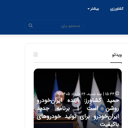
کشاورزی
بیشتر
جستجو
برای
ویدئو
ح
ح
م
س
ی
ی
د
ن
۱۵:۴۴ | سه شنبه، ۲۶ خرداد ۱۴۰۵
ک
ع
حمید کشاورز: آینده ایران‌خودرو
ش
ل
۱۷:۳۹ | سه شنبه، ۲۲ اردیبهشت ۱۴۰۵
روشن است | برنامه جدید
حسین علایی: 
ا
ا
و
ی
ه
ایران‌خودرو برای تولید خودروهای
هیچگاه جز ای
ر
ی
باکیفیت
مقابل چنین ق
ز
: