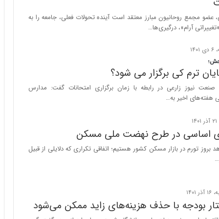
ت
س
ت
عضو مجمع روحانیون مبارز معتقد است آینده تحولات فعلی، جامعه را به
|
تغییراتی آرام»، درگیری‌ها…
ب
ر
ن
جش؛
ا
یان ترم کی برگزار می شود؟
م
ه
صنعت نیوز زارعی در رابطه با زمان برگزاری امتحانات گفت: مدارس
ج
 هفته‌های اخیر به…
د
ی
د
ری اساسی در طرح نهضت ملی مسکن
ا
ی
 بروز تورم در بازار مسکن کشور هستیم؛ اتفاقی تکراری که دلایلی از قبیل
ر
…
ا
ن‌
خ
و
ار بودجه با حذف هزینه‌های زاید ممکن می‌شود
د
ر