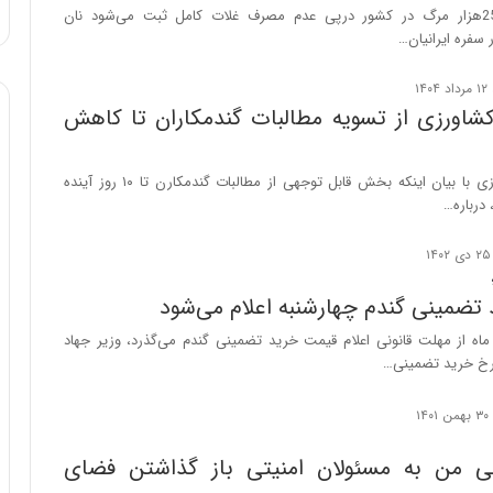
:
با اینکه سالانه 25هزار مرگ در کشور درپی عدم مصرف غلات کامل ثبت می‌شود نان
آ
 سفره ایرانیان…
ی
ن
د
کشاورزی از تسویه مطالبات گندمکاران تا کاهش
ه
ا
ی
وزیر جهاد کشاورزی با بیان اینکه بخش قابل توجهی از مطالبات گندمکارن تا ۱۰ روز آینده
ر
درباره…
ا
ن‌
خ
و
تضمینی گندم چهارشنبه اعلام می‌شود
د
ر
ماه از مهلت قانونی اعلام قیمت خرید تضمینی گندم می‌گذرد، وزیر جهاد
و
رخ خرید تضمینی…
ر
و
ش
ن
ی من به مسئولان امنیتی باز گذاشتن فضای
ا