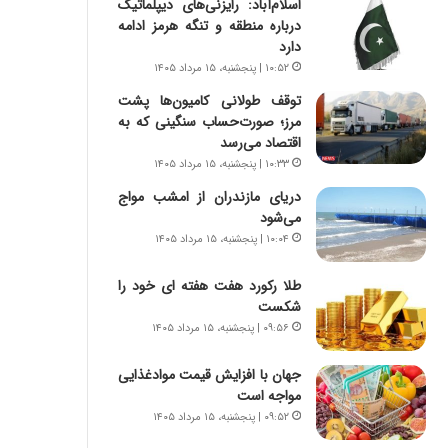
اسلام‌آباد: رایزنی‌های دیپلماتیک
ه
ر
درباره منطقه و تنگه هرمز ادامه
ج
ا
دارد
ز
ن
ا
|
۱۰:۵۲ | پنجشنبه، ۱۵ مرداد ۱۴۰۵
ی
ا
توقف طولانی کامیون‌ها پشت
ن
ع
مرز؛ صورت‌حساب سنگینی که به
ج
ت
اقتصاد می‌رسد
ن
م
۱۰:۳۳ | پنجشنبه، ۱۵ مرداد ۱۴۰۵
گ
ا
،
د
دریای مازندران از امشب مواج
ن
م
می‌شود
ت
ر
۱۰:۰۴ | پنجشنبه، ۱۵ مرداد ۱۴۰۵
و
د
ا
م
طلا رکورد هفت هفته ای خود را
ن
ه
شکست
س
ن
۰۹:۵۶ | پنجشنبه، ۱۵ مرداد ۱۴۰۵
ت
و
ه
ز
جهان با افزایش قیمت موادغذایی
د
ا
مواجه است
ر
ز
۰۹:۵۲ | پنجشنبه، ۱۵ مرداد ۱۴۰۵
م
ب
ق
ی