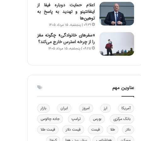
اعلام حمایت دوباره فیفا از
ا
ن
اینفانتینو و تهدید به پاسخ به
ب
ن
توهین‌ها
ل
ر
۰۹:۲۹ | پنجشنبه، ۱۵ مرداد ۱۴۰۵
چ
ف
ن
ت
«سفرهای خانوادگی» چگونه مغز
ی
ه
را از چرخه استرس خارج می‌کند؟
ن
ا
۰۹:۲۵ | پنجشنبه، ۱۵ مرداد ۱۴۰۵
ق
س
د
ت
ر
ت
ی
ب
عناوین مهم
ا
ی
س
آمریکا
ارز
امروز
ایران
بازار
ت
د
بانک مرکزی
بورس
ترامپ
جاده چالوس
دلار
طلا
قیمت
قیمت دلار
قیمت طلا
مسکن
هواشناسی
پیش بینی هوا
کرونا