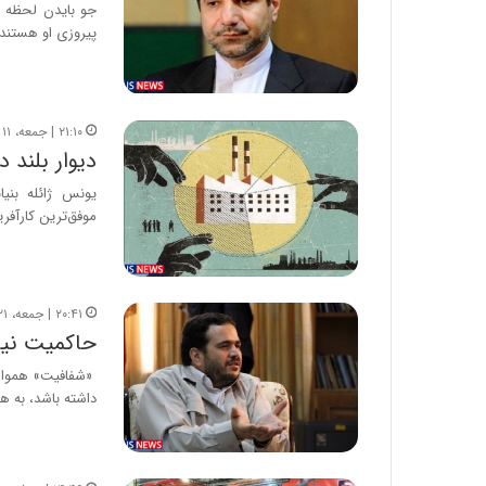
جو بایدن لحظه ب
پیروزی او هستند
۲۱:۱۰ | جمعه، ۱۱ مهر ۱۳۹۹
دیوار بلند
یونس ژائله بنی
موفق‌ترین کارآفر
۲۰:۴۱ | جمعه، ۲۱ شهریور ۱۳۹۹
حاکمیت نیا
«شفافیت» همواره 
داشته باشد، به ه