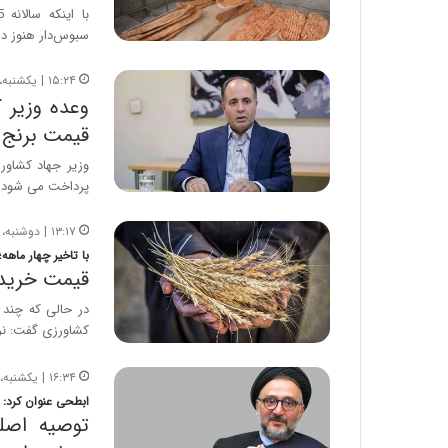
ا
و
سبوس‌دار هنوز در
ر
م
۱۵:۲۴ | یکشنبه، ۱۲ مرداد ۱۴۰۴
ی
وعده وزیر 
ا
قیمت برنج
ن
ه
؛
پرداخت می شود، 
ب
ا
۱۳:۱۷ | دوشنبه، ۲۵ دی ۱۴۰۲
ز
با تاخیر چهار ماهه؛
ن
قیمت خرید 
د
ه
در حالی که چند 
پ
کشاورزی گفت: ن
ن
ه
۱۶:۳۴ | یکشنبه، ۳۰ بهمن ۱۴۰۱
ا
ابطحی عنوان کرد:
ن
توصیه اصل
ی