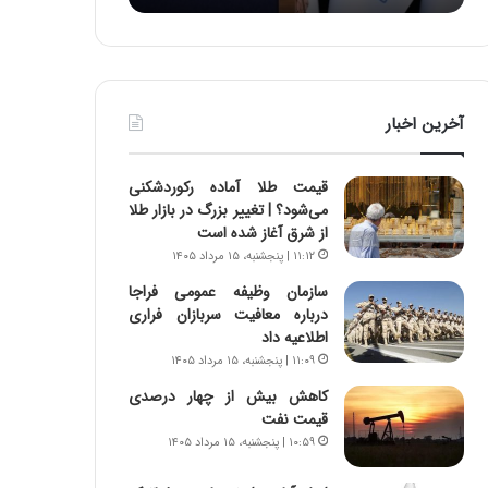
د
ه
ر
خ
ط
ط
و
ر
ل
ا
آخرین اخبار
ت
ب
ا
ر
ر
ت
قیمت طلا آماده رکوردشکنی
ی
و
می‌شود؟ | تغییر بزرگ در بازار طلا
خ
ر
از شرق آغاز شده است
ا
م
۱۱:۱۲ | پنجشنبه، ۱۵ مرداد ۱۴۰۵
ی
د
ر
ر
سازمان وظیفه عمومی فراجا
ا
ا
درباره معافیت سربازان فراری
ن
ق
اطلاعیه داد
،
ت
۱۱:۰۹ | پنجشنبه، ۱۵ مرداد ۱۴۰۵
ه
ص
کاهش بیش از چهار درصدی
ی
ا
قیمت نفت
چ
د
۱۰:۵۹ | پنجشنبه، ۱۵ مرداد ۱۴۰۵
گ
ا
ا
ی