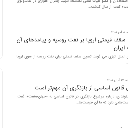
قتصاددان و عضو هیات علمی دانشگاه شهید چمران اهوازی در گفت‌وگوی
و
عت» گفت: از سال گذشته…
ب
ر
ا
ی
ت
 سقف قیمتی اروپا بر نفت روسیه و پیامدهای آن
و
 ایران
ل
ی
الملل انرژی می گوید: تعیین سقف قیمتی برای نفت روسیه از سوی اروپا
د
…
خ
و
د
ر
قانون اساسی از بازنگری آن مهم‌تر است
و
ه
قدان، درباره موضوع بازنگری در قانون اساسی به «جهان‌صنعت» گفت:
ا
ت‌هایی دارد که ما آن ظرفیت‌ها…
ی
ب
ا
ک